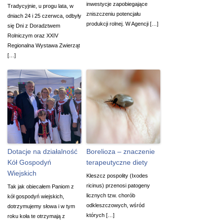
inwestycje zapobiegające
Tradycyjnie, u progu lata, w
zniszczeniu potencjału
dniach 24 i 25 czerwca, odbyły
produkcji rolnej. W Agencji […]
się Dni z Doradztwem
Rolniczym oraz XXIV
Regionalna Wystawa Zwierząt
[…]
Dotacje na działalność
Borelioza – znaczenie
Kół Gospodyń
terapeutyczne diety
Wiejskich
Kleszcz pospolity (Ixodes
ricinus) przenosi patogeny
Tak jak obiecałem Paniom z
licznych tzw. chorób
kół gospodyń wiejskich,
odkleszczowych, wśród
dotrzymujemy słowa i w tym
których […]
roku koła te otrzymają z