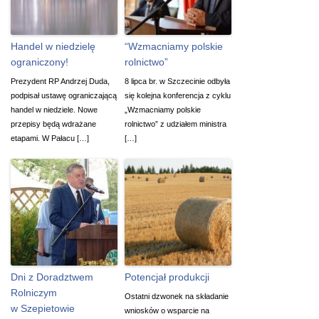
Handel w niedzielę
“Wzmacniamy polskie
ograniczony!
rolnictwo”
Prezydent RP Andrzej Duda,
8 lipca br. w Szczecinie odbyła
podpisał ustawę ograniczającą
się kolejna konferencja z cyklu
handel w niedziele. Nowe
„Wzmacniamy polskie
przepisy będą wdrażane
rolnictwo” z udziałem ministra
etapami. W Pałacu […]
[…]
Dni z Doradztwem
Potencjał produkcji
Rolniczym
Ostatni dzwonek na składanie
w Szepietowie
wniosków o wsparcie na