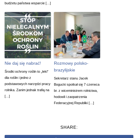
budżetu państwa wsparcie […]
Nie daj się nabrać!
Rozmowy polsko-
brazylijskie
Środki ochrony roślin to „leki”
dla roślin i jedno z
Sekretarz stanu Jacek
podstawowych narzędzi pracy
Bogucki spotkał się 7 czerwca
rolnika. Zanim jednak trafią na
br. z wiceministrem rolnictwa,
[…]
hodowli i zaopatrzenia
Federacyjnej Republiki […]
SHARE: