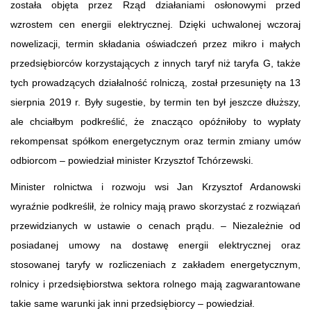
została objęta przez Rząd działaniami osłonowymi przed
wzrostem cen energii elektrycznej. Dzięki uchwalonej wczoraj
nowelizacji, termin składania oświadczeń przez mikro i małych
przedsiębiorców korzystających z innych taryf niż taryfa G, także
tych prowadzących działalność rolniczą, został przesunięty na 13
sierpnia 2019 r. Były sugestie, by termin ten był jeszcze dłuższy,
ale chciałbym podkreślić, że znacząco opóźniłoby to wypłaty
rekompensat spółkom energetycznym oraz termin zmiany umów
odbiorcom – powiedział minister Krzysztof Tchórzewski.
Minister rolnictwa i rozwoju wsi Jan Krzysztof Ardanowski
wyraźnie podkreślił, że rolnicy mają prawo skorzystać z rozwiązań
przewidzianych w ustawie o cenach prądu. – Niezależnie od
posiadanej umowy na dostawę energii elektrycznej oraz
stosowanej taryfy w rozliczeniach z zakładem energetycznym,
rolnicy i przedsiębiorstwa sektora rolnego mają zagwarantowane
takie same warunki jak inni przedsiębiorcy – powiedział.