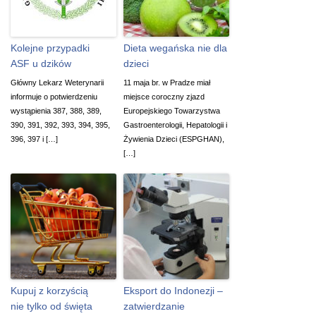
Kolejne przypadki
Dieta wegańska nie dla
ASF u dzików
dzieci
Główny Lekarz Weterynarii
11 maja br. w Pradze miał
informuje o potwierdzeniu
miejsce coroczny zjazd
wystąpienia 387, 388, 389,
Europejskiego Towarzystwa
390, 391, 392, 393, 394, 395,
Gastroenterologii, Hepatologii i
396, 397 i […]
Żywienia Dzieci (ESPGHAN),
[…]
Kupuj z korzyścią
Eksport do Indonezji –
nie tylko od święta
zatwierdzanie