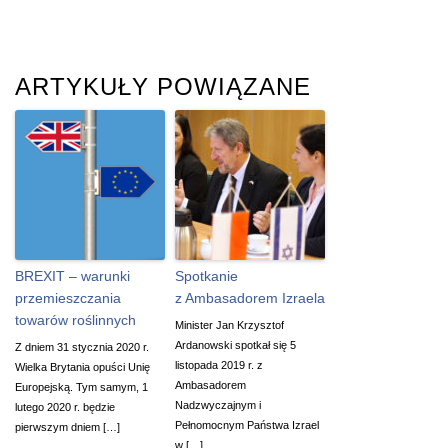
ARTYKUŁY POWIĄZANE
BREXIT – warunki
Spotkanie
przemieszczania
z Ambasadorem Izraela
towarów roślinnych
Minister Jan Krzysztof
Ardanowski spotkał się 5
Z dniem 31 stycznia 2020 r.
listopada 2019 r. z
Wielka Brytania opuści Unię
Ambasadorem
Europejską. Tym samym, 1
Nadzwyczajnym i
lutego 2020 r. będzie
Pełnomocnym Państwa Izrael
pierwszym dniem […]
w […]