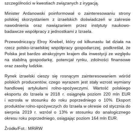
szczególności w kwestiach związanych z irygacją.
Minister Ardanowski poinformował o zainteresowaniu strony
polskiej skorzystaniem z izraelskich doświadczeń w zakresie
nawodnienia oraz nawiązaniem przez instytuty naukowo-
badawcze współpracy z jednostkami z Izraela.
Przewodniczący Elroy Knebel, który od kilkunastu lat działa na
rzecz polsko-izraelskiej współpracy gospodarczej, podkreślał, że
Polska jest bardzo atrakcyjnym krajem dla inwestycji ze względu
na stabilną gospodarkę, potencjał rynku, zdolności finansowe
oraz zasoby ludzkie.
Rynek izraelski cieszy się rosnącym zainteresowaniem wśród
polskich producentów, czego wyrazem jest stały wzrost wymiany
handlowej artykułami rolno-spożywczymi. Wartość polskiego
eksportu do Izraela w 2018 r. osiągnęła poziom 220 mln EUR
i wzrosła w stosunku do roku poprzedniego o 10%. Eksport
produktów rolno-spożywczych do Izraela w okresie od stycznia do
sierpnia 2019 r. wzrósł o 13% w stosunku do analogicznego
okresu roku poprzedniego, osiągając poziom 164 mln EUR.
Źródło/Fot.: MRiRW