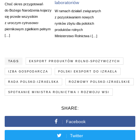
laboratoriów
Choć okres przygotowań
do Bożego Narodzenia kojarzy
W ramach działań związanych
się przede wszystkim
z pozyskiwaniem nowych
z uroczym cytrusowo-
rynków zbytu dla polskich
piernikowym zgiełkiem pełnym
produktów rolnych
[…]
Ministerstwo Rolnictwa i […]
TAGS
EKSPORT PRODUKTÓW ROLNO-SPOŻYWCZYCH
IZBA GOSPODARCZA
POLSKI EKSPORT DO IZRAELA
RADA POLSKO-IZRAELSKA
ROZMOWY POLSKO-IZRAELSKIE
SPOTKANIE MINISTRA ROLNICTWA I ROZWOJU WSI
SHARE:
Facebook
Twitter