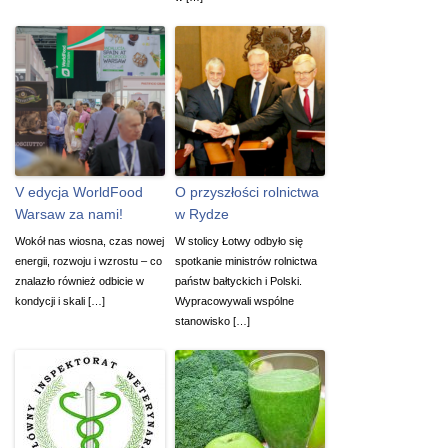
V edycja WorldFood
O przyszłości rolnictwa
Warsaw za nami!
w Rydze
Wokół nas wiosna, czas nowej
W stolicy Łotwy odbyło się
energii, rozwoju i wzrostu – co
spotkanie ministrów rolnictwa
znalazło również odbicie w
państw bałtyckich i Polski.
kondycji i skali […]
Wypracowywali wspólne
stanowisko […]