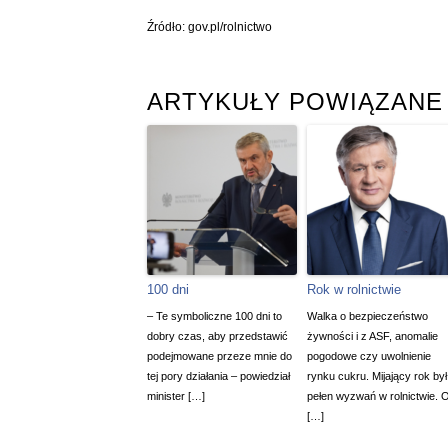
Źródło: gov.pl/rolnictwo
ARTYKUŁY POWIĄZANE
100 dni
Rok w rolnictwie
– Te symboliczne 100 dni to
Walka o bezpieczeństwo
dobry czas, aby przedstawić
żywności i z ASF, anomalie
podejmowane przeze mnie do
pogodowe czy uwolnienie
tej pory działania – powiedział
rynku cukru. Mijający rok był
minister […]
pełen wyzwań w rolnictwie. 
[…]