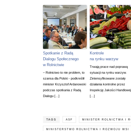
Spotkanie z Radą
Kontrole
Dialogu Społecznego
na rynku warzyw
w Rolnictwie
Trwają prace nad poprawą
– Rolnictwo to nie problem, to
sytuacji na rynku warzyw.
szansa dla Polski - podkreślił
Zintensyfikowane zostały
minister Krzysztof Ardanowski
działania kontrolne przez
podczas spotkania z Radą
Inspekcję Jakości Handlowej
Dialogu […]
[…]
TAGS
ASF
MINISTER ROLNICTWA I 
MINISTERSTWO ROLNICTWA I ROZWOJU WSI