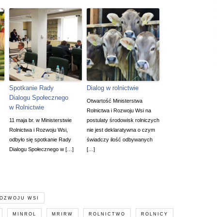
Spotkanie Rady
Dialog w rolnictwie
Dialogu Społecznego
Otwartość Ministerstwa
w Rolnictwie
Rolnictwa i Rozwoju Wsi na
11 maja br. w Ministerstwie
postulaty środowisk rolniczych
Rolnictwa i Rozwoju Wsi,
nie jest deklaratywna o czym
odbyło się spotkanie Rady
świadczy ilość odbywanych
Dialogu Społecznego w […]
[…]
ROZWOJU WSI
MINROL
MRIRW
ROLNICTWO
ROLNICY