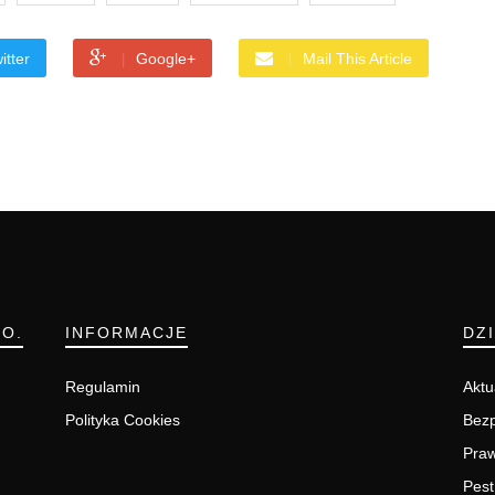
itter
Google+
Mail This Article
.O.
INFORMACJE
DZ
Regulamin
Aktu
Polityka Cookies
Bezp
Pra
Pest