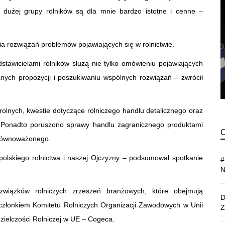
 dużej grupy rolników są dla mnie bardzo istotne i cenne –
nia rozwiązań problemów pojawiających się w rolnictwie.
tawicielami rolników służą nie tylko omówieniu pojawiających
anych propozycji i poszukiwaniu wspólnych rozwiązań – zwrócił
olnych, kwestie dotyczące rolniczego handlu detalicznego oraz
ej. Ponadto poruszono sprawy handlu zagranicznego produktami
 zrównoważonego.
polskiego rolnictwa i naszej Ojczyzny – podsumował spotkanie
wiązków rolniczych zrzeszeń branżowych, które obejmują
 członkiem Komitetu Rolniczych Organizacji Zawodowych w Unii
zielczości Rolniczej w UE – Cogeca.