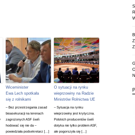
Z
Wiceminister
O sytuacji na rynku
Ewa Lech spotkała
wieprzowiny na Radzie
się z rolnikami
Ministrów Rolnictwa UE
– Bez przestrzegania zasad
– Sytuacja na rynku
bioasekuracji na terenach
wieprzowiny jest krytyczna.
O
zagrożonych ASF świń
Polskich producentów świń
hodować się nie da –
dotyka nie tylko problem ASF,
powiedziała podsekretarz […]
ale pogorszyła się […]