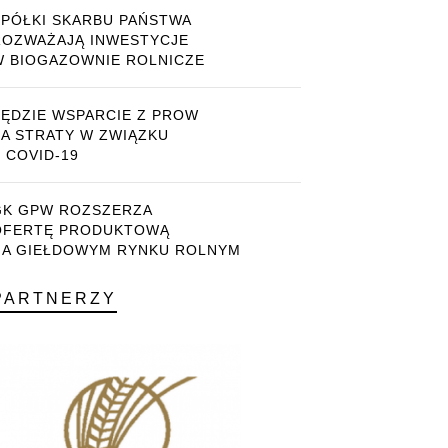
SPÓŁKI SKARBU PAŃSTWA
ROZWAŻAJĄ INWESTYCJE
W BIOGAZOWNIE ROLNICZE
BĘDZIE WSPARCIE Z PROW
ZA STRATY W ZWIĄZKU
 COVID-19
GK GPW ROZSZERZA
OFERTĘ PRODUKTOWĄ
NA GIEŁDOWYM RYNKU ROLNYM
PARTNERZY