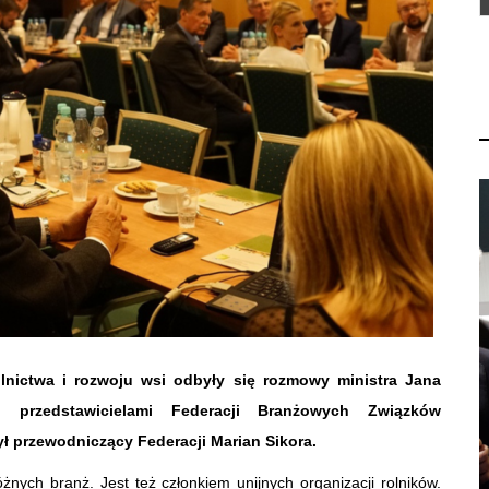
rolnictwa i rozwoju wsi odbyły się rozmowy ministra Jana
, przedstawicielami Federacji Branżowych Związków
 przewodniczący Federacji Marian Sikora.
nych branż. Jest też członkiem unijnych organizacji rolników.