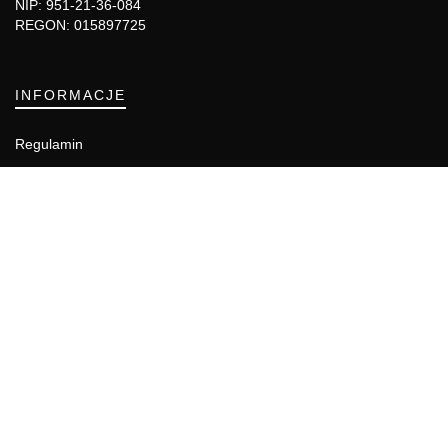
NIP: 951-21-36-084
REGON: 015897725
INFORMACJE
Regulamin
Polityka Cookies
DZIAŁY GAZETY
Aktualności
Bezpieczeństwo i jakość żywności
Prawo
Pest Control
Wydarzenia
Postaw na jakość z IJHARS