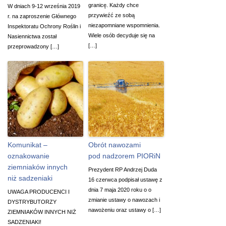
granicę. Każdy chce
W dniach 9-12 września 2019
przywieźć ze sobą
r. na zaproszenie Głównego
niezapomniane wspomnienia.
Inspektoratu Ochrony Roślin i
Wiele osób decyduje się na
Nasiennictwa został
[…]
przeprowadzony […]
Komunikat –
Obrót nawozami
oznakowanie
pod nadzorem PIORiN
ziemniaków innych
Prezydent RP Andrzej Duda
niż sadzeniaki
16 czerwca podpisał ustawę z
dnia 7 maja 2020 roku o o
UWAGA PRODUCENCI I
zmianie ustawy o nawozach i
DYSTRYBUTORZY
nawożeniu oraz ustawy o […]
ZIEMNIAKÓW INNYCH NIŻ
SADZENIAKI!