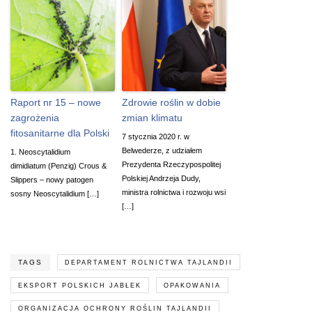
Raport nr 15 – nowe
Zdrowie roślin w dobie
zagrożenia
zmian klimatu
fitosanitarne dla Polski
7 stycznia 2020 r. w
Belwederze, z udziałem
1. Neoscytalidium
Prezydenta Rzeczypospolitej
dimidiatum (Penzig) Crous &
Polskiej Andrzeja Dudy,
Slippers – nowy patogen
ministra rolnictwa i rozwoju wsi
sosny Neoscytalidium […]
[…]
TAGS
DEPARTAMENT ROLNICTWA TAJLANDII
EKSPORT POLSKICH JABŁEK
OPAKOWANIA
ORGANIZACJA OCHRONY ROŚLIN TAJLANDII