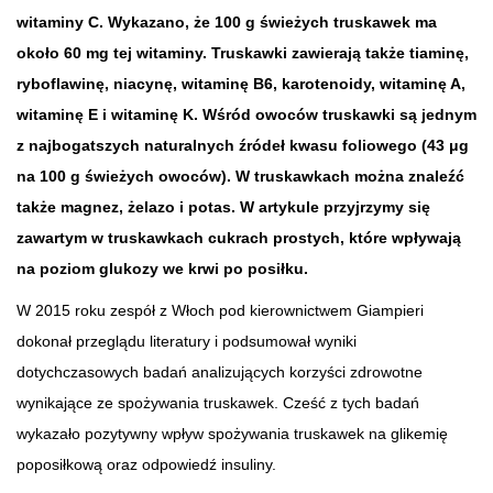
witaminy C. Wykazano, że 100 g świeżych truskawek ma
około 60 mg tej witaminy. Truskawki zawierają także tiaminę,
ryboflawinę, niacynę, witaminę B6, karotenoidy, witaminę A,
witaminę E i witaminę K. Wśród owoców truskawki są jednym
z najbogatszych naturalnych źródeł kwasu foliowego (43 μg
na 100 g świeżych owoców). W truskawkach można znaleźć
także magnez, żelazo i potas. W artykule przyjrzymy się
zawartym w truskawkach cukrach prostych, które wpływają
na poziom glukozy we krwi po posiłku.
W 2015 roku zespół z Włoch pod kierownictwem Giampieri
dokonał przeglądu literatury i podsumował wyniki
dotychczasowych badań analizujących korzyści zdrowotne
wynikające ze spożywania truskawek. Cześć z tych badań
wykazało pozytywny wpływ spożywania truskawek na glikemię
poposiłkową oraz odpowiedź insuliny.