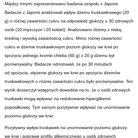
Między innymi zaprezentowano badania zespołu z Japonii.
Badacze z Japonii analizowali wpływ dżemu truskawkowego (20
g) o różnej zawartości cukru na odpowiedź glukozy u 30 zdrowych
osób (10 mężczyzn i 20 kobiet). Analizowano dżemy z niską,
średnią i wysoką zawartością cukru. Mimo różnej zawartości
cukru w dżemie truskawkowym poziom glukozy we krwi po
spożyciu jednego kromki chleba (60 g) z 20 g dżemu był
porównywalny. Badacze odnotowali, że po 30 minutach
od spożycia, stężenie glukozy we krwi po spożyciu dżemów
truskawkowych o różnej zawartości cukru było porównywalne. Ten
wynik dostarczył wstępnych dowodów na to, że u osób zdrowych
truskawki mogą wpływać na redukowanie hiperglikemii
poposiłkowej. Tym samym pozytywnie wpływać na unormowanie
poziomu glukozy we krwi.
Pozytywny wpływ truskawek na unormowanie poziomu glukozy
we krwi i poprawę profilu glikemicznego u osób zdrowych