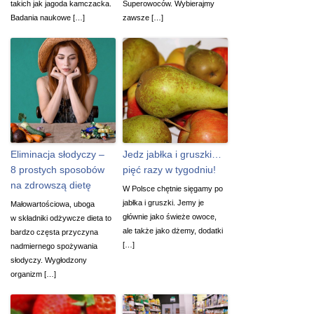
takich jak jagoda kamczacka.
Superowoców. Wybierajmy
Badania naukowe […]
zawsze […]
Eliminacja słodyczy –
Jedz jabłka i gruszki…
8 prostych sposobów
pięć razy w tygodniu!
na zdrowszą dietę
W Polsce chętnie sięgamy po
jabłka i gruszki. Jemy je
Małowartościowa, uboga
głównie jako świeże owoce,
w składniki odżywcze dieta to
ale także jako dżemy, dodatki
bardzo częsta przyczyna
[…]
nadmiernego spożywania
słodyczy. Wygłodzony
organizm […]