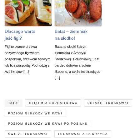
Dlaczego warto
Batat – ziemniak
jeść figi?
na słodko!
Figi to owoce drzewa
Batat to słodki kuzyn
nazywanego figowcem
ziemniaka z Ameryki
pospolitym, drzewem figowym
Środkowej i Południowej. Jest
lub figą pospolitą. Pochodzą z
bardzo dobrym źródłem
Azji i krajów […]
likopenu, a także inspiracją do
[…]
TAGS
GLIKEMIA POPOSIŁKOWA
POLSKIE TRUSKAWKI
POZIOM GLUKOZY WE KRWI
POZIOM GLUKOZY WE KRWI PO POSIŁKU
ŚWIEŻE TRUSKAWKI
TRUSKAWKI A CUKRZYCA