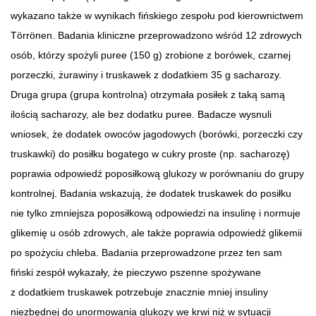
wykazano także w wynikach fińskiego zespołu pod kierownictwem
Törrönen. Badania kliniczne przeprowadzono wśród 12 zdrowych
osób, którzy spożyli puree (150 g) zrobione z borówek, czarnej
porzeczki, żurawiny i truskawek z dodatkiem 35 g sacharozy.
Druga grupa (grupa kontrolna) otrzymała posiłek z taką samą
ilością sacharozy, ale bez dodatku puree. Badacze wysnuli
wniosek, że dodatek owoców jagodowych (borówki, porzeczki czy
truskawki) do posiłku bogatego w cukry proste (np. sacharozę)
poprawia odpowiedź poposiłkową glukozy w porównaniu do grupy
kontrolnej. Badania wskazują, że dodatek truskawek do posiłku
nie tylko zmniejsza poposiłkową odpowiedzi na insulinę i normuje
glikemię u osób zdrowych, ale także poprawia odpowiedź glikemii
po spożyciu chleba. Badania przeprowadzone przez ten sam
fiński zespół wykazały, że pieczywo pszenne spożywane
z dodatkiem truskawek potrzebuje znacznie mniej insuliny
niezbędnej do unormowania glukozy we krwi niż w sytuacji