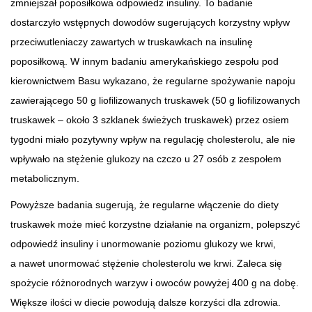
zmniejszał poposiłkowa odpowiedz insuliny. To badanie
dostarczyło wstępnych dowodów sugerujących korzystny wpływ
przeciwutleniaczy zawartych w truskawkach na insulinę
poposiłkową. W innym badaniu amerykańskiego zespołu pod
kierownictwem Basu wykazano, że regularne spożywanie napoju
zawierającego 50 g liofilizowanych truskawek (50 g liofilizowanych
truskawek – około 3 szklanek świeżych truskawek) przez osiem
tygodni miało pozytywny wpływ na regulację cholesterolu, ale nie
wpływało na stężenie glukozy na czczo u 27 osób z zespołem
metabolicznym.
Powyższe badania sugerują, że regularne włączenie do diety
truskawek może mieć korzystne działanie na organizm, polepszyć
odpowiedź insuliny i unormowanie poziomu glukozy we krwi,
a nawet unormować stężenie cholesterolu we krwi. Zaleca się
spożycie różnorodnych warzyw i owoców powyżej 400 g na dobę.
Większe ilości w diecie powodują dalsze korzyści dla zdrowia.