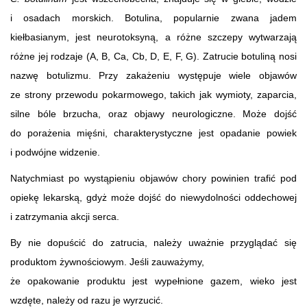
i osadach morskich. Botulina, popularnie zwana jadem
kiełbasianym, jest neurotoksyną, a różne szczepy wytwarzają
różne jej rodzaje (A, B, Ca, Cb, D, E, F, G). Zatrucie botuliną nosi
nazwę botulizmu. Przy zakażeniu występuje wiele objawów
ze strony przewodu pokarmowego, takich jak wymioty, zaparcia,
silne bóle brzucha, oraz objawy neurologiczne. Może dojść
do porażenia mięśni, charakterystyczne jest opadanie powiek
i podwójne widzenie.
Natychmiast po wystąpieniu objawów chory powinien trafić pod
opiekę lekarską, gdyż może dojść do niewydolności oddechowej
i zatrzymania akcji serca.
By nie dopuścić do zatrucia, należy uważnie przyglądać się
produktom żywnościowym. Jeśli zauważymy,
że opakowanie produktu jest wypełnione gazem, wieko jest
wzdęte, należy od razu je wyrzucić.