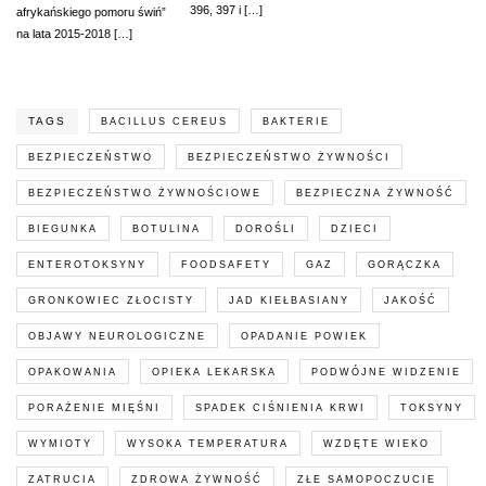
396, 397 i […]
afrykańskiego pomoru świń”
na lata 2015-2018 […]
TAGS
BACILLUS CEREUS
BAKTERIE
BEZPIECZEŃSTWO
BEZPIECZEŃSTWO ŻYWNOŚCI
BEZPIECZEŃSTWO ŻYWNOŚCIOWE
BEZPIECZNA ŻYWNOŚĆ
BIEGUNKA
BOTULINA
DOROŚLI
DZIECI
ENTEROTOKSYNY
FOODSAFETY
GAZ
GORĄCZKA
GRONKOWIEC ZŁOCISTY
JAD KIEŁBASIANY
JAKOŚĆ
OBJAWY NEUROLOGICZNE
OPADANIE POWIEK
OPAKOWANIA
OPIEKA LEKARSKA
PODWÓJNE WIDZENIE
PORAŻENIE MIĘŚNI
SPADEK CIŚNIENIA KRWI
TOKSYNY
WYMIOTY
WYSOKA TEMPERATURA
WZDĘTE WIEKO
ZATRUCIA
ZDROWA ŻYWNOŚĆ
ZŁE SAMOPOCZUCIE