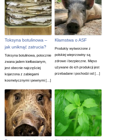
Toksyna botulinowa –
Kłamstwa o ASF
jak uniknąć zatrucia?
Produkty wytworzone z
polskiej wieprzowiny są
Toksyna botulinowa, potocznie
zdrowe i bezpieczne. Mięso
zwana jadem kiełbasianym,
używane do ich produkcji jest
jest obecnie najczęściej
przebadane i pochodzi od […]
kojarzona z zabiegami
kosmetycznymi i pewnymi […]