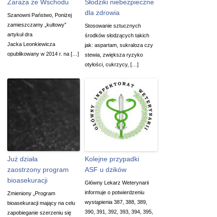
Zaraza ze Wschodu
Słodziki niebezpieczne
dla zdrowia
Szanowni Państwo, Poniżej
zamieszczamy „kultowy”
Stosowanie sztucznych
artykuł dra
środków słodzących takich
Jacka Leonkiewicza
jak: aspartam, sukraloza czy
opublikowany w 2014 r. na […]
stewia, zwiększa ryzyko
otyłości, cukrzycy, […]
Już działa
Kolejne przypadki
zaostrzony program
ASF u dzików
bioasekuracji
Główny Lekarz Weterynarii
informuje o potwierdzeniu
Zmieniony „Program
wystąpienia 387, 388, 389,
bioasekuracji mający na celu
390, 391, 392, 393, 394, 395,
zapobieganie szerzeniu się