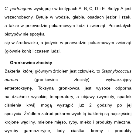
C. perfringens
występuje w biotypach A, B, C, D i E. Biotyp A jest
wszechobecny. Bytuje w wodzie, glebie, osadach jezior i rzek,
a także w przewodzie pokarmowym ludzi i zwierząt. Pozostałych
biotypów nie spotyka
się w środowisku, a jedynie w przewodzie pokarmowym zwierząt
(głównie koni) i czasem ludzi.
Gronkowiec złocisty
Bakteria, której głównym źródłem jest człowiek, to
Staphylococcus
aureus
(gronkowiec złocisty) wytwarzający
enterotoksynę. Toksyna gronkowca jest wysoce odporna
na działanie wysokiej temperatury, a objawy (wymioty, spadek
ciśnienia krwi) mogą wystąpić już 2 godziny po jej
spożyciu. Źródłem zatruć pokarmowych tą bakterią są najczęściej
krojone wędliny, mielone mięso, ryby, mleko i produkty mleczne,
wyroby garmażeryjne, lody, ciastka, kremy i produkty