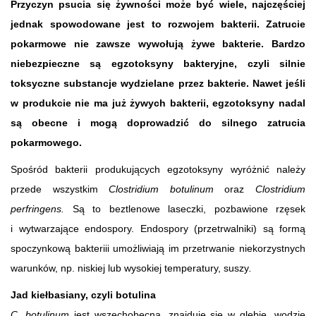
Przyczyn psucia się żywności może być wiele, najczęściej
jednak spowodowane jest to rozwojem bakterii. Zatrucie
pokarmowe nie zawsze wywołują żywe bakterie. Bardzo
niebezpieczne są egzotoksyny bakteryjne, czyli silnie
toksyczne substancje wydzielane przez bakterie. Nawet jeśli
w produkcie nie ma już żywych bakterii, egzotoksyny nadal
są obecne i mogą doprowadzić do silnego zatrucia
pokarmowego.
Spośród bakterii produkujących egzotoksyny wyróżnić należy
przede wszystkim
Clostridium botulinum
oraz
Clostridium
perfringens.
Są to beztlenowe laseczki, pozbawione rzęsek
i wytwarzające endospory. Endospory (przetrwalniki) są formą
spoczynkową bakteriii umożliwiają im przetrwanie niekorzystnych
warunków, np. niskiej lub wysokiej temperatury, suszy
.
Jad kiełbasiany, czyli botulina
C. botulinum
jest wszechobecna, znajduje się w glebie, wodzie