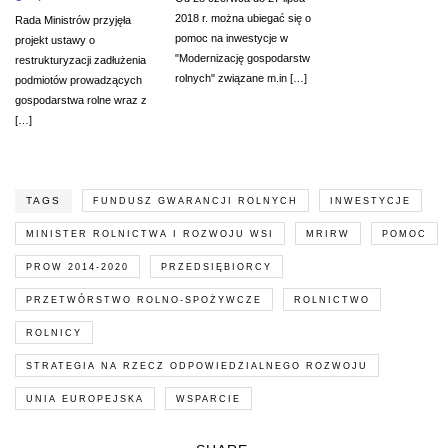
2018 r. można ubiegać się o
Rada Ministrów przyjęła
pomoc na inwestycje w
projekt ustawy o
"Modernizację gospodarstw
restrukturyzacji zadłużenia
rolnych" związane m.in […]
podmiotów prowadzących
gospodarstwa rolne wraz z
[…]
TAGS
FUNDUSZ GWARANCJI ROLNYCH
INWESTYCJE
MINISTER ROLNICTWA I ROZWOJU WSI
MRIRW
POMOC
PROW 2014-2020
PRZEDSIĘBIORCY
PRZETWÓRSTWO ROLNO-SPOŻYWCZE
ROLNICTWO
ROLNICY
STRATEGIA NA RZECZ ODPOWIEDZIALNEGO ROZWOJU
UNIA EUROPEJSKA
WSPARCIE