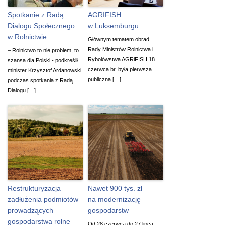
Spotkanie z Radą
AGRIFISH
Dialogu Społecznego
w Luksemburgu
w Rolnictwie
Głównym tematem obrad
Rady Ministrów Rolnictwa i
– Rolnictwo to nie problem, to
Rybołówstwa AGRiFISH 18
szansa dla Polski - podkreślił
czerwca br. była pierwsza
minister Krzysztof Ardanowski
publiczna […]
podczas spotkania z Radą
Dialogu […]
Restrukturyzacja
Nawet 900 tys. zł
zadłużenia podmiotów
na modernizację
prowadzących
gospodarstw
gospodarstwa rolne
Od 28 czerwca do 27 lipca