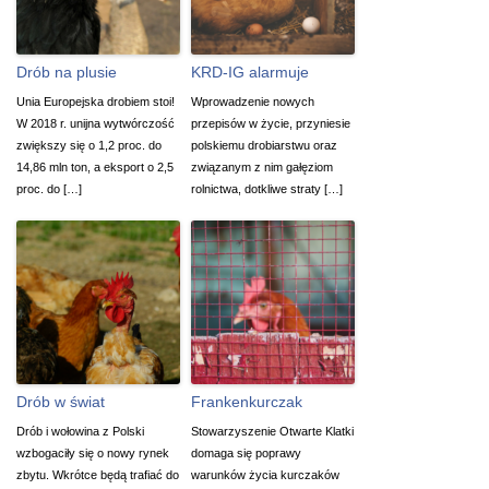
Drób na plusie
KRD-IG alarmuje
Unia Europejska drobiem stoi!
Wprowadzenie nowych
W 2018 r. unijna wytwórczość
przepisów w życie, przyniesie
zwiększy się o 1,2 proc. do
polskiemu drobiarstwu oraz
14,86 mln ton, a eksport o 2,5
związanym z nim gałęziom
proc. do […]
rolnictwa, dotkliwe straty […]
Drób w świat
Frankenkurczak
Drób i wołowina z Polski
Stowarzyszenie Otwarte Klatki
wzbogaciły się o nowy rynek
domaga się poprawy
zbytu. Wkrótce będą trafiać do
warunków życia kurczaków