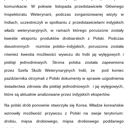
komunikacie. W połowie listopada przedstawiciele Głównego
Inspektoratu Weterynarii, podczas zorganizowanej wizyty w
Indiach, uczestniczyli w spotkaniu z przedstawicielami indyjskich
władz weterynaryjnych, w ramach którego poruszone zostały
kwestie eksportu produktów drobiarskich z Polski. Podczas
dwustronnych rozmów polsko–indyjskich, poruszona została
również kwestia możliwości wywozu do Indii jaj wylęgowych i
piskląt jednodniowych. Strona polska została zapewniona
przez Szefa Służb Weterynaryjnych Indii, że pod koniec
października otrzymali z Polski dokumenty w sprawie uzgodnienia
świadectwa zdrowia dla piskląt jednodniowych i jaj wylęgowych,
które są aktualnie analizowane przez indyjskich ekspertów.
Na polski drób ponownie otworzyła się Korea. Władze koreańskie
wznowiły możliwość przywozu z Polski na swoje terytorium:
drobiu, mięsa drobiowego, mięsa drobiowego poddanego