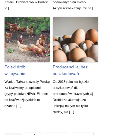
Kataru. Drobiarstwo w Polsce
hodowanych na mięso.
to […]
Aktywiści wskazują, że na […]
Polski drób
Producenci jaj bez
w Tajwanie
odszkodowań
Władze Tajwanu uznały Polskę
Od 2018 roku nie będzie
za kraj wolny od epidemii
odszkodowań dla
grypy ptaków (HPAI). Eksport
producentów skażonych jaj.
do krajów azjatyckich to
Drobiarze alarmują, że
szansa […]
ucierpią na tym nie tylko
rolnicy, ale […]