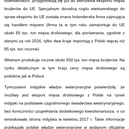
holenderskich, przygotowują się już do wdrożenia eksportu mięsa
brojlerów do UE. Specjalnym doradcą rządu wietnamskiego do
spraw eksportu do UE została znana holenderska firma zajmująca
się handlem mięsem (firma ta w tym roku zaimportuje do UE
około 85 tys. ton mięsa drobiowego; dla porównania, zgodnie z
danymi za rok 2016, tylko dwa kraje importują z Polski więcej niż
85 tys. ton rocznie).
Wietnam produkuje rocznie około 550 tys. ton mięsa brojlerów. Na
rynku detalicznym w tym kraju ceny mięsa drobiowego są
podobne jak w Polsce.
Tymczasem indyjskie władze weterynaryjne potwierdziły, że
możliwy jest eksport mięsa drobiowego z Polski na rynek
indyjski na podstawie uzgodnionego świadectwa weterynaryjnego,
bez koniczności uzupełniania dodatkowego kwestionariusza, o co
wnioskowała strona indyjska w kwietniu 2017 r. Takie informacje
przekazały polskie władze weterynaryjne w wydanym oficjalnie