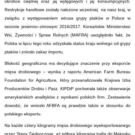
obróbce cieplnej oraz jaj wylęgowych i jaj konsumpcyjnych.
Restrykcje handlowe zostały nałożone wcześniej na nasz kraj, w
związku z występowaniem wirusa grypy ptaków w Polsce w
sezonie jesienno–zimowym 2016/2017. Koreańskie Ministerstwo
Wsi, Żywności i Spraw Rolnych (MAFRA) uwzględniło fakt, że
Polska w lipcu tego roku odzyskała status kraju wolnego od grypy
ptaków i zniosło zakaz importu.
Bliskość geograficzna ma decydujące znaczenie przy eksporcie
mięsa drobiowego – wynika z raportu American Farm Bureau
Foundation for Agriculture, który przeanalizowała Krajowa Izba
Producentów Drobiu i Pasz. KIPDiP porównała także obserwacje
amerykańskich analityków z wynikami polskich firm. Zestawienie
dowodzi, że wnioski AFBFA są prawdzie także w stosunku do
polskiego eksportu.
Na każde cztery kilogramy mięsa drobiowego wyeksportowanego
przez Stany Zjednoczone, aż półtora kilograma trafia do Meksyku