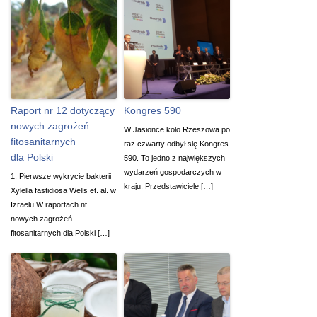
Raport nr 12 dotyczący
Kongres 590
nowych zagrożeń
W Jasionce koło Rzeszowa po
fitosanitarnych
raz czwarty odbył się Kongres
dla Polski
590. To jedno z największych
wydarzeń gospodarczych w
1. Pierwsze wykrycie bakterii
kraju. Przedstawiciele […]
Xylella fastidiosa Wells et. al. w
Izraelu W raportach nt.
nowych zagrożeń
fitosanitarnych dla Polski […]