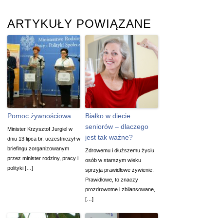
ARTYKUŁY POWIĄZANE
Pomoc żywnościowa
Białko w diecie
seniorów – dlaczego
Minister Krzysztof Jurgiel w
jest tak ważne?
dniu 13 lipca br. uczestniczył w
briefingu zorganizowanym
Zdrowemu i dłuższemu życiu
przez minister rodziny, pracy i
osób w starszym wieku
polityki […]
sprzyja prawidłowe żywienie.
Prawidłowe, to znaczy
prozdrowotne i zbilansowane,
[…]