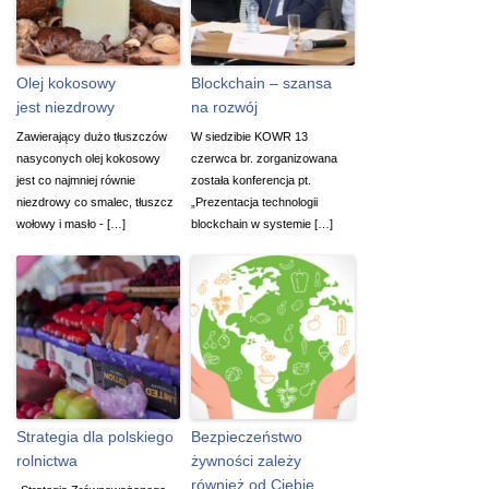
Olej kokosowy
Blockchain – szansa
jest niezdrowy
na rozwój
Zawierający dużo tłuszczów
W siedzibie KOWR 13
nasyconych olej kokosowy
czerwca br. zorganizowana
jest co najmniej równie
została konferencja pt.
niezdrowy co smalec, tłuszcz
„Prezentacja technologii
wołowy i masło - […]
blockchain w systemie […]
Strategia dla polskiego
Bezpieczeństwo
rolnictwa
żywności zależy
również od Ciebie