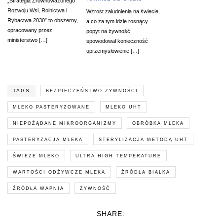
„Strategia Zrównoważonego
Rozwoju Wsi, Rolnictwa i
Wzrost zaludnienia na świecie,
Rybactwa 2030” to obszerny,
a co za tym idzie rosnący
opracowany przez
popyt na żywność
ministerstwo […]
spowodował konieczność
uprzemysłowienie […]
TAGS
BEZPIECZEŃSTWO ŻYWNOŚCI
MLEKO PASTERYZOWANE
MLEKO UHT
NIEPOŻĄDANE MIKROORGANIZMY
OBRÓBKA MLEKA
PASTERYZACJA MLEKA
STERYLIZACJA METODĄ UHT
ŚWIEŻE MLEKO
ULTRA HIGH TEMPERATURE
WARTOŚCI ODŻYWCZE MLEKA
ŹRÓDŁA BIAŁKA
ŹRÓDŁA WAPNIA
ŻYWNOŚĆ
SHARE: