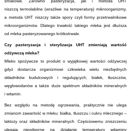
smakowe. Zarówno pasteryzacja, jak i metoda UHT
niszczą termolabilne (wrażliwe na temperaturę) mikroorganizmy,
a metoda UHT niszczy także spory czyli formy przetrwalnikowe
mikroorganizmów. Dlatego trwałość takiego mleka jest dłuższa
od mleka pasteryzowanego krótkotrwale.
Czy pasteryzacja i sterylizacja UHT zmieniają wartość
odżywczą mleka?
Mleko spożywcze to produkt o wyjątkowej wartości odżywczej
gdyż dostarcza organizmowi człowieka wielu niezbędnych
składników budulcowych i regulujących; białek, tłuszczów,
węglowodanów a także duże spektrum składników mineralnych
i witamin.
Bez względu na metodę ogrzewania, praktycznie nie ulega
zmianom zawartość w mleku: białka, tłuszczu i cukru mlecznego –
laktozy oraz składników mineralnych. Częściowemu zniszczeniu
ulegają nieodporne na działanie temperatury witaminy