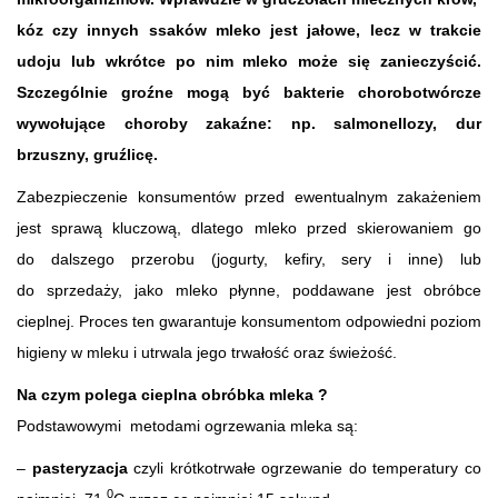
kóz czy innych ssaków mleko jest jałowe, lecz w trakcie
udoju lub wkrótce po nim mleko może się zanieczyścić.
Szczególnie groźne mogą być bakterie chorobotwórcze
wywołujące choroby zakaźne: np. salmonellozy, dur
brzuszny, gruźlicę.
Zabezpieczenie konsumentów przed ewentualnym zakażeniem
jest sprawą kluczową, dlatego mleko przed skierowaniem go
do dalszego przerobu (jogurty, kefiry, sery i inne) lub
do sprzedaży, jako mleko płynne, poddawane jest obróbce
cieplnej. Proces ten gwarantuje konsumentom odpowiedni poziom
higieny w mleku i utrwala jego trwałość oraz świeżość.
Na czym polega cieplna obróbka mleka ?
Podstawowymi metodami ogrzewania mleka są:
–
pasteryzacja
czyli krótkotrwałe ogrzewanie do temperatury co
0