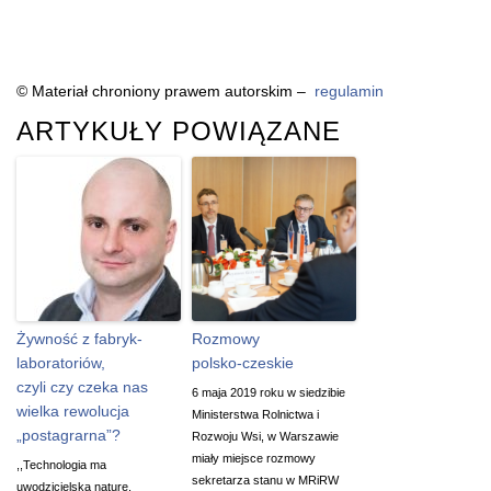
© Materiał chroniony prawem autorskim –
regulamin
ARTYKUŁY POWIĄZANE
Żywność z fabryk-
Rozmowy
laboratoriów,
polsko-czeskie
czyli czy czeka nas
6 maja 2019 roku w siedzibie
wielka rewolucja
Ministerstwa Rolnictwa i
„postagrarna”?
Rozwoju Wsi, w Warszawie
miały miejsce rozmowy
,,Technologia ma
sekretarza stanu w MRiRW
uwodzicielską naturę.