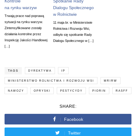
Kontrole
Spotkanie Rady
na rynku warzyw
Dialogu Społecznego
w Rolnictwie
Trwają prace nad poprawą
sytuacji na rynku warzyw.
11 maja br. w Ministerstwie
Zintensyfikowane zostały
Rolnictwa i Rozwoju Wsi,
działania kontrolne przez
odbyło się spotkanie Rady
Inspekcję Jakości Handlowej
Dialogu Społecznego w […]
[…]
TAGS
DYREKTYWA
IP
MINISTERSTWO ROLNICTWA I ROZWOJU WSI
MRIRW
NAWOZY
OPRYSKI
PESTYCYDY
PIORIN
RASFF
SHARE:
Facebook
Twitter