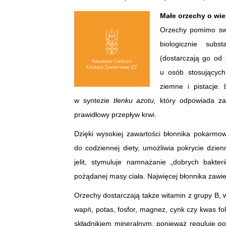
Małe orzechy o wie
Orzechy pomimo swoj
biologicznie subs
(dostarczają go od 
u osób stosujących 
ziemne i pistacje.
w syntezie
tlenku azotu,
który odpowiada za
prawidłowy przepływ krwi.
Dzięki wysokiej zawartości błonnika pokarm
do codziennej diety, umożliwia pokrycie dzie
jelit, stymuluje namnażanie „dobrych bakter
pożądanej masy ciała. Najwięcej błonnika zawie
Orzechy dostarczają także witamin z grupy B, w
wapń, potas, fosfor, magnez, cynk czy kwas fol
składnikiem mineralnym, ponieważ reguluje poz