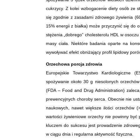
cukrzycy. Z kolei wzbogacenie diety osób ze 
się zgodnie z zasadami zdrowego żywienia (6
15% energii z białka) może przyczynić się do 
stężenia „dobrego” cholesterolu HDL w osoczu 
masy ciała. Niektóre badania oparte na kon
wywoływać efekt obniżający profil lipidowy por
Orzechowa porcja zdrowia
Europejskie Towarzystwo Kardiologiczne 
spożywanie około 30 g niesolonych orzechów 
(FDA – Food and Drug Administration) zaleca
prewencyjnych choroby serca. Obecnie nie usta
naukowych, nawet większe ilości orzechów (
wartości żywieniowe orzechy nie powinny być 
kluczem do sukcesu jest prowadzenie zdrowego 
w ciągu dnia i regularna aktywność fizyczna.