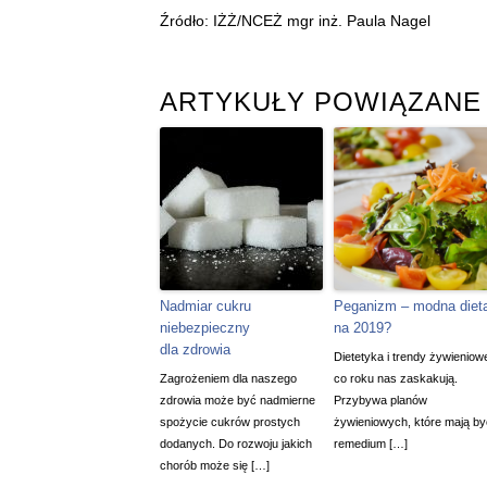
Źródło: IŻŻ/NCEŻ mgr inż. Paula Nagel
ARTYKUŁY POWIĄZANE
Nadmiar cukru
Peganizm – modna diet
niebezpieczny
na 2019?
dla zdrowia
Dietetyka i trendy żywieniow
Zagrożeniem dla naszego
co roku nas zaskakują.
zdrowia może być nadmierne
Przybywa planów
spożycie cukrów prostych
żywieniowych, które mają by
dodanych. Do rozwoju jakich
remedium […]
chorób może się […]