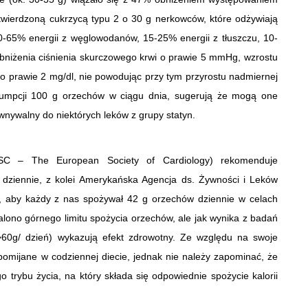
stwierdzoną cukrzycą typu 2 o 30 g nerkowców, które odżywiają
0-65% energii z węglowodanów, 15-25% energii z tłuszczu, 10-
obniżenia ciśnienia skurczowego krwi o prawie 5 mmHg, wzrostu
o prawie 2 mg/dl, nie powodując przy tym przyrostu nadmiernej
sumpcji 100 g orzechów w ciągu dnia, sugerują że mogą one
ównywalny do niektórych leków z grupy statyn.
(ESC – The European Society of Cardiology) rekomenduje
dziennie, z kolei Amerykańska Agencja ds. Żywności i Leków
, aby każdy z nas spożywał 42 g orzechów dziennie w celach
lono górnego limitu spożycia orzechów, ale jak wynika z badań
>60g/ dzień) wykazują efekt zdrowotny. Ze względu na swoje
pomijane w codziennej diecie, jednak nie należy zapominać, że
trybu życia, na który składa się odpowiednie spożycie kalorii