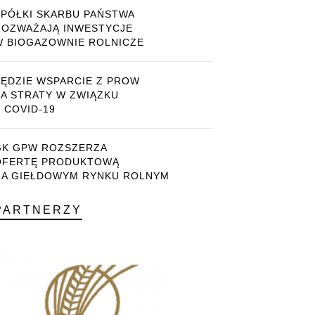
SPÓŁKI SKARBU PAŃSTWA
ROZWAŻAJĄ INWESTYCJE
W BIOGAZOWNIE ROLNICZE
BĘDZIE WSPARCIE Z PROW
ZA STRATY W ZWIĄZKU
 COVID-19
GK GPW ROZSZERZA
OFERTĘ PRODUKTOWĄ
NA GIEŁDOWYM RYNKU ROLNYM
PARTNERZY