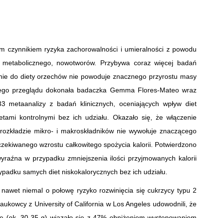
ym czynnikiem ryzyka zachorowalności i umieralności z powodu
łu metabolicznego, nowotworów. Przybywa coraz więcej badań
nie do diety orzechów nie powoduje znacznego przyrostu masy
akiego przeglądu dokonała badaczka Gemma Flores-Mateo wraz
3 metaanalizy z badań klinicznych, oceniających wpływ diet
ami kontrolnymi bez ich udziału. Okazało się, że włączenie
rozkładzie mikro- i makroskładników nie wywołuje znaczącego
zekiwanego wzrostu całkowitego spożycia kalorii. Potwierdzono
 wyraźna w przypadku zmniejszenia ilości przyjmowanych kalorii
ypadku samych diet niskokalorycznych bez ich udziału.
awet niemal o połowę ryzyko rozwinięcia się cukrzycy typu 2
aukowcy z University of California w Los Angeles udowodnili, że
ie (ok. 30-35 g) wiązało się z 47% obniżeniem występowaniem