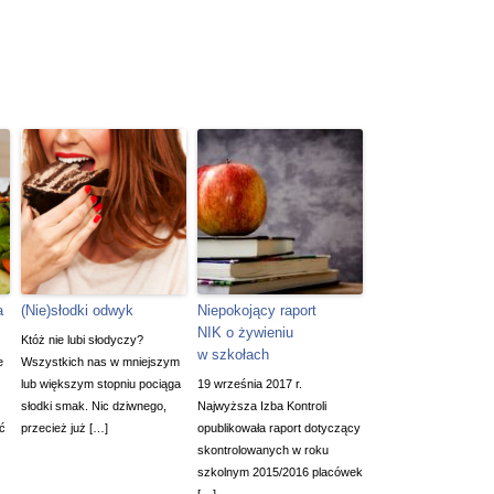
a
(Nie)słodki odwyk
Niepokojący raport
NIK o żywieniu
Któż nie lubi słodyczy?
w szkołach
e
Wszystkich nas w mniejszym
lub większym stopniu pociąga
19 września 2017 r.
słodki smak. Nic dziwnego,
Najwyższa Izba Kontroli
ć
przecież już […]
opublikowała raport dotyczący
skontrolowanych w roku
szkolnym 2015/2016 placówek