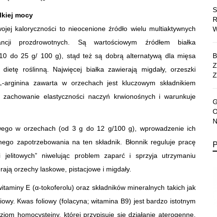
lkiej mocy
ej kaloryczności to nieocenione źródło wielu multiaktywnych
tancji prozdrowotnych. Są wartościowym źródłem białka
10 do 25 g/ 100 g), stąd też są dobrą alternatywą dla mięsa
dietę roślinną. Najwięcej białka zawierają migdały, orzeszki
Z
 L-arginina zawarta w orzechach jest kluczowym składnikiem
 zachowanie elastyczności naczyń krwionośnych i warunkuje
owego w orzechach (od 3 g do 12 g/100 g), wprowadzenie ich
nnego zapotrzebowania na ten składnik. Błonnik reguluje pracę
ii jelitowych” niwelując problem zaparć i sprzyja utrzymaniu
rają orzechy laskowe, pistacjowe i migdały.
itaminy E (α-tokoferolu) oraz składników mineralnych takich jak
iowy. Kwas foliowy (folacyna; witamina B9) jest bardzo istotnym
iom homocysteiny, której przypisuje się działanie aterogenne.