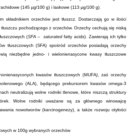
rachidowe (145 µg/100 g) i laskowe (113 µg/100 g).
składnikiem orzechów jest tłuszcz. Dostarczają go w ilości
ę tłuszczu pochodzącego z orzechów. Orzechy cechują się niską
łuszczowych (
SFA
–
saturated
fatty acids). Zawierają ich tylko
ów tłuszczowych (SFA) spośród orzechów posiadają orzechy
nowią niezbędne jedno- i wielonienasycone kwasy tłuszczowe
dnonienasyconych kwasów tłuszczowych (MUFA
)
, zaś orzechy
-linolenowego (ALA), będącego prekursorem kwasów omega-3
h neutralizują wolne rodniki tlenowe, które niszczą struktury
órek. Wolne rodniki uważane są za głównego winowajcę
tawania nowotworów (karcinogenezy), a także rozwoju otyłości
czowych w 100g wybranych orzechów