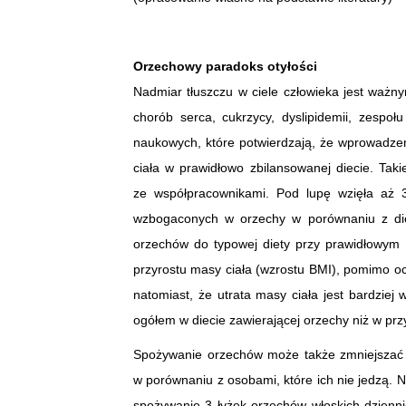
Orzechowy paradoks otyłości
Nadmiar tłuszczu w ciele człowieka jest ważn
chorób serca, cukrzycy, dyslipidemii, zespo
naukowych, które potwierdzają, że wprowadze
ciała w prawidłowo zbilansowanej diecie. T
ze współpracownikami. Pod lupę wzięła aż 3
wzbogaconych w orzechy w porównaniu z diet
orzechów do typowej diety przy prawidłowym 
przyrostu masy ciała (wzrostu BMI), pomimo oc
natomiast, że utrata masy ciała jest bardziej
ogółem w diecie zawierającej orzechy niż w prz
Spożywanie orzechów może także zmniejszać n
w porównaniu z osobami, które ich nie jedzą. N
spożywanie 3 łyżek orzechów włoskich dzienn