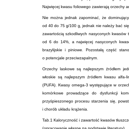
Najwięcej kwasu foliowego zawierają orzechy a
Nie można jednak zapominać, że dominującym 
od 40 do 75 g/100 g, jednak nie należy bać si
zawartością szkodliwych nasyconych kwasów t
od 6 do 14%, a najwięcej nasyconych kwas
brazylijskie i piniowe. Pozostałą część sta
o potencjale przeciwzapalnym.
Orzechy laskowe są najlepszym źródłem je
włoskie są najlepszym źródłem kwasu alfa
(PUFA). Kwasy omega-3 występujące w orzechac
komórkowe prowadzące do dysfunkcji kom
przyśpieszonego procesu starzenia się, pows
i chorób układu krążenia.
Tab.1 Kaloryczność i zawartość kwasów tłusz
(opracowanie własne na podstawie literatury)