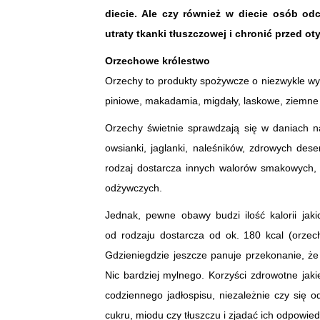
diecie. Ale czy również w diecie osób 
utraty tkanki tłuszczowej i chronić przed ot
Orzechowe królestwo
Orzechy to produkty spożywcze o niezwykle wy
piniowe, makadamia, migdały, laskowe, ziemne (
Orzechy świetnie sprawdzają się w daniach n
owsianki, jaglanki, naleśników, zdrowych des
rodzaj dostarcza innych walorów smakowych,
odżywczych.
Jednak, pewne obawy budzi ilość kalorii jak
od rodzaju dostarcza od ok. 180 kcal (orzech
Gdzieniegdzie jeszcze panuje przekonanie, że
Nic bardziej mylnego. Korzyści zdrowotne jak
codziennego jadłospisu, niezależnie czy się 
cukru, miodu czy tłuszczu i zjadać ich odpowied