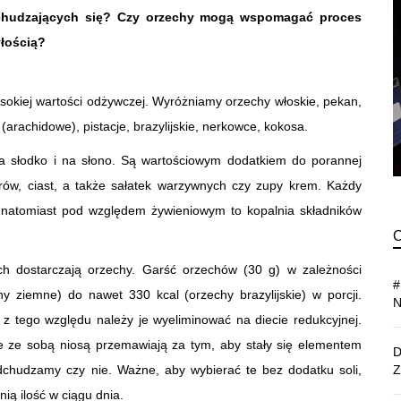
odchudzających się? Czy orzechy mogą wspomagać proces
yłością?
sokiej wartości odżywczej. Wyróżniamy orzechy włoskie, pekan,
arachidowe), pistacje, brazylijskie, nerkowce, kokosa.
a słodko i na słono. Są wartościowym dodatkiem do porannej
erów, ciast, a także sałatek warzywnych czy zupy krem. Każdy
 natomiast pod względem żywieniowym to kopalnia składników
ich dostarczają orzechy. Garść orzechów (30 g) w zależności
y ziemne) do nawet 330 kcal (orzechy brazylijskie) w porcji.
 z tego względu należy je wyeliminować na diecie redukcyjnej.
ie ze sobą niosą przemawiają za tym, aby stały się elementem
odchudzamy czy nie. Ważne, aby wybierać te bez dodatku soli,
nią ilość w ciągu dnia.