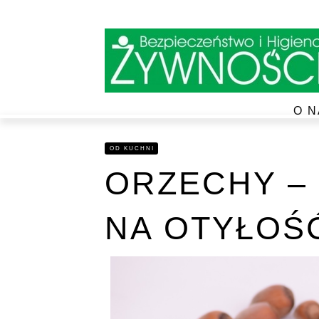
O N
OD KUCHNI
ORZECHY –
NA OTYŁOŚ