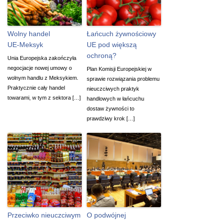
Wolny handel
Łańcuch żywnościowy
UE-Meksyk
UE pod większą
ochroną?
Unia Europejska zakończyła
negocjacje nowej umowy o
Plan Komisji Europejskiej w
wolnym handlu z Meksykiem.
sprawie rozwiązania problemu
Praktycznie cały handel
nieuczciwych praktyk
towarami, w tym z sektora […]
handlowych w łańcuchu
dostaw żywności to
prawdziwy krok […]
Przeciwko nieuczciwym
O podwójnej