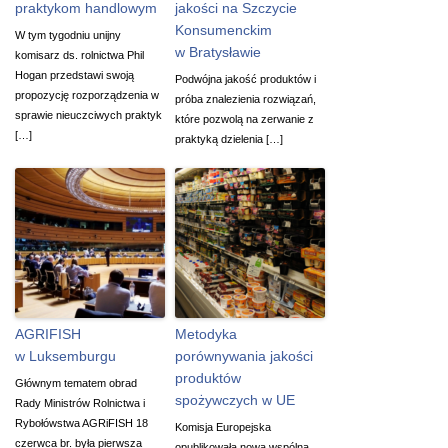
praktykom handlowym
jakości na Szczycie
Konsumenckim
W tym tygodniu unijny
w Bratysławie
komisarz ds. rolnictwa Phil
Hogan przedstawi swoją
Podwójna jakość produktów i
propozycję rozporządzenia w
próba znalezienia rozwiązań,
sprawie nieuczciwych praktyk
które pozwolą na zerwanie z
[…]
praktyką dzielenia […]
AGRIFISH
Metodyka
w Luksemburgu
porównywania jakości
produktów
Głównym tematem obrad
spożywczych w UE
Rady Ministrów Rolnictwa i
Rybołówstwa AGRiFISH 18
Komisja Europejska
czerwca br. była pierwsza
opublikowała nową wspólną