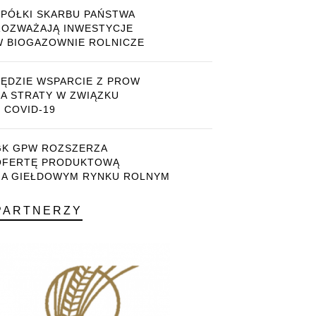
SPÓŁKI SKARBU PAŃSTWA
ROZWAŻAJĄ INWESTYCJE
W BIOGAZOWNIE ROLNICZE
BĘDZIE WSPARCIE Z PROW
ZA STRATY W ZWIĄZKU
 COVID-19
GK GPW ROZSZERZA
OFERTĘ PRODUKTOWĄ
NA GIEŁDOWYM RYNKU ROLNYM
PARTNERZY