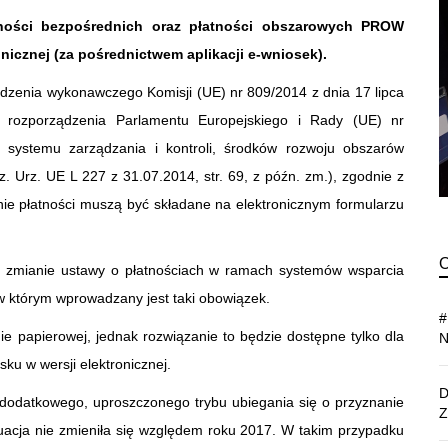
tności bezpośrednich oraz płatności obszarowych PROW
nicznej (za pośrednictwem aplikacji e-wniosek).
ządzenia wykonawczego Komisji (UE) nr 809/2014 z dnia 17 lipca
a rozporządzenia Parlamentu Europejskiego i Rady (UE) nr
 systemu zarządzania i kontroli, środków rozwoju obszarów
. Urz. UE L 227 z 31.07.2014, str. 69, z późn. zm.), zgodnie z
nie płatności muszą być składane na elektronicznym formularzu
y o zmianie ustawy o płatnościach w ramach systemów wsparcia
w którym wprowadzany jest taki obowiązek.
e papierowej, jednak rozwiązanie to będzie dostępne tylko dla
sku w wersji elektronicznej.
 dodatkowego, uproszczonego trybu ubiegania się o przyznanie
ytuacja nie zmieniła się względem roku 2017. W takim przypadku