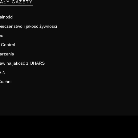
IAŁY GAZETY
alności
ieczeństwo i jakość żywności
wo
 Control
arzenia
aw na jakość z IJHARS
RiN
Kuchni