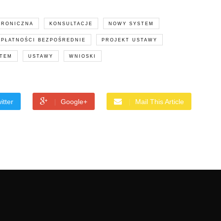
TRONICZNA
KONSULTACJE
NOWY SYSTEM
PŁATNOŚCI BEZPOŚREDNIE
PROJEKT USTAWY
TEM
USTAWY
WNIOSKI
itter
Google+
Mail This Article