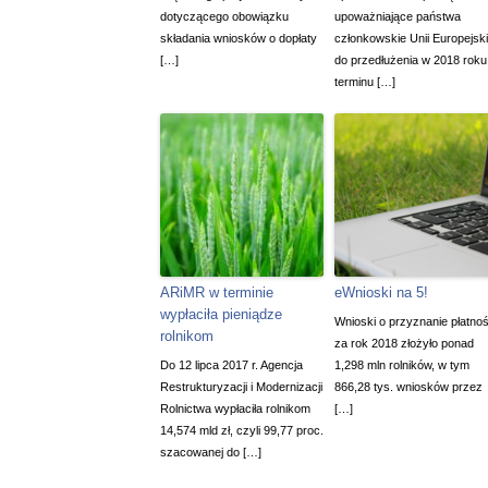
dotyczącego obowiązku
upoważniające państwa
składania wniosków o dopłaty
członkowskie Unii Europejski
[…]
do przedłużenia w 2018 roku
terminu […]
ARiMR w terminie
eWnioski na 5!
wypłaciła pieniądze
Wnioski o przyznanie płatnoś
rolnikom
za rok 2018 złożyło ponad
Do 12 lipca 2017 r. Agencja
1,298 mln rolników, w tym
Restrukturyzacji i Modernizacji
866,28 tys. wniosków przez
Rolnictwa wypłaciła rolnikom
[…]
14,574 mld zł, czyli 99,77 proc.
szacowanej do […]