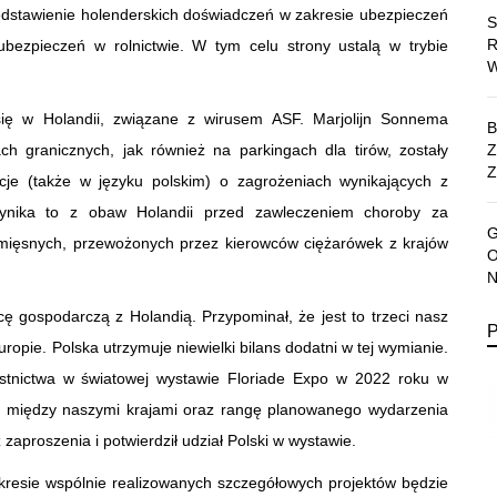
zedstawienie holenderskich doświadczeń w zakresie ubezpieczeń
ubezpieczeń w rolnictwie. W tym celu strony ustalą w trybie
się w Holandii, związane z wirusem ASF. Marjolijn Sonnema
ch granicznych, jak również na parkingach dla tirów, zostały
Z
je (także w języku polskim) o zagrożeniach wynikających z
ynika to z obaw Holandii przed zawleczeniem choroby za
mięsnych, przewożonych przez kierowców ciężarówek z krajów
cę gospodarczą z Holandią. Przypominał, że jest to trzeci nasz
ropie. Polska utrzymuje niewielki bilans dodatni w tej wymianie.
estnictwa w światowej wystawie Floriade Expo w 2022 roku w
e między naszymi krajami oraz rangę planowanego wydarzenia
zaproszenia i potwierdził udział Polski w wystawie.
akresie wspólnie realizowanych szczegółowych projektów będzie