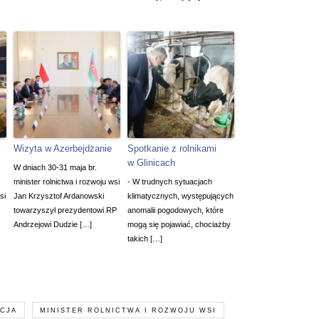
Wizyta w Azerbejdżanie
Spotkanie z rolnikami
w Glinicach
W dniach 30-31 maja br.
minister rolnictwa i rozwoju wsi
- W trudnych sytuacjach
si
Jan Krzysztof Ardanowski
klimatycznych, występujących
towarzyszył prezydentowi RP
anomalii pogodowych, które
Andrzejowi Dudzie […]
mogą się pojawiać, chociażby
takich […]
CJA
MINISTER ROLNICTWA I ROZWOJU WSI