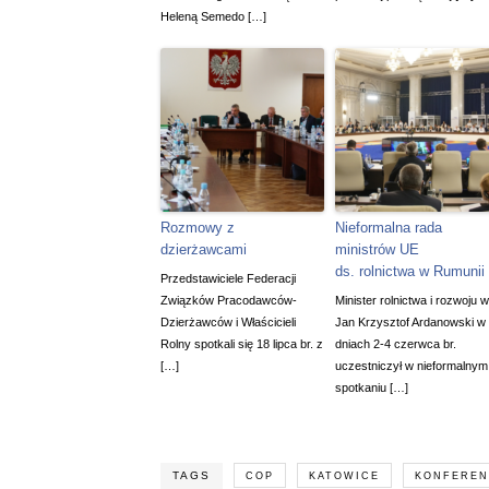
Heleną Semedo […]
Rozmowy z
Nieformalna rada
dzierżawcami
ministrów UE
ds. rolnictwa w Rumunii
Przedstawiciele Federacji
Związków Pracodawców-
Minister rolnictwa i rozwoju w
Dzierżawców i Właścicieli
Jan Krzysztof Ardanowski w
Rolny spotkali się 18 lipca br. z
dniach 2-4 czerwca br.
[…]
uczestniczył w nieformalnym
spotkaniu […]
TAGS
COP
KATOWICE
KONFEREN