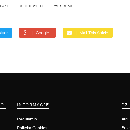
KANIE
ŚRODOWISKO
WIRUS ASF
itter
Google+
Mail This Article
.O.
INFORMACJE
DZ
Regulamin
Aktu
Polityka Cookies
Bezp