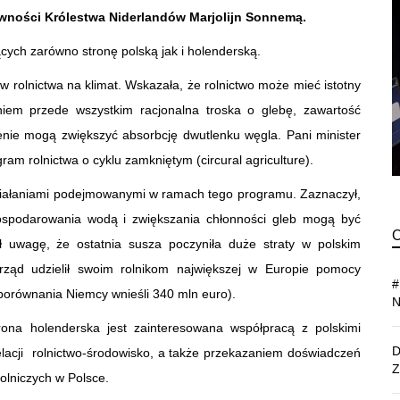
ywności Królestwa Niderlandów Marjolijn Sonnemą.
ących zarówno stronę polską jak i holenderską.
w rolnictwa na klimat. Wskazała, że rolnictwo może mieć istotny
niem przede wszystkim racjonalna troska o glebę, zawartość
ienie mogą zwiększyć absorbcję dwutlenku węgla. Pani minister
am rolnictwa o cyklu zamkniętym (circural agriculture).
działaniami podejmowanymi w ramach tego programu. Zaznaczył,
ospodarowania wodą i zwiększania chłonności gleb mogą być
ił uwagę, że ostatnia susza poczyniła duże straty w polskim
ki rząd udzielił swoim rolnikom największej w Europie pomocy
 porównania Niemcy wnieśli 340 mln euro).
ona holenderska jest zainteresowana współpracą z polskimi
lacji rolnictwo-środowisko, a także przekazaniem doświadczeń
rolniczych w Polsce.