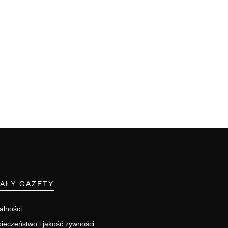
IAŁY GAZETY
alności
ieczeństwo i jakość żywności