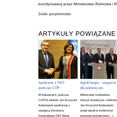
koordynowany przez Ministerstwo Rolnictwa i 
Źródło: gov.pl/rolnictwo
ARTYKUŁY POWIĄZANE
Spotkanie z FAO
AgroEnergia – wsparcie
podczas COP
dla polskiej wsi
W Katowicach, podczas
Ministrowie środowiska
COP24 minister Jan Krzysztof
Henryk Kowalczyk i rolnictw
Ardanowski spotkał się z
Jan Krzysztof Ardanowski
zastępcą Dyrektora
wzięli udział w konferencji
Generalnego FAO Marią
prasowej poświęconej […]