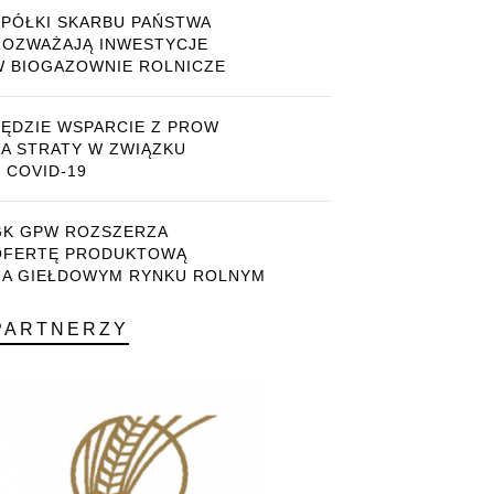
SPÓŁKI SKARBU PAŃSTWA
ROZWAŻAJĄ INWESTYCJE
W BIOGAZOWNIE ROLNICZE
BĘDZIE WSPARCIE Z PROW
ZA STRATY W ZWIĄZKU
 COVID-19
GK GPW ROZSZERZA
OFERTĘ PRODUKTOWĄ
NA GIEŁDOWYM RYNKU ROLNYM
PARTNERZY