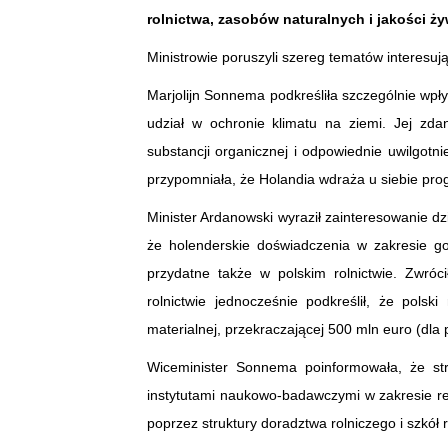
rolnictwa, zasobów naturalnych i jakości ż
Ministrowie poruszyli szereg tematów interesuj
Marjolijn Sonnema podkreśliła szczególnie wpły
udział w ochronie klimatu na ziemi. Jej zda
substancji organicznej i odpowiednie uwilgotn
przypomniała, że Holandia wdraża u siebie progr
Minister Ardanowski wyraził zainteresowanie 
że holenderskie doświadczenia w zakresie g
przydatne także w polskim rolnictwie. Zwróc
rolnictwie jednocześnie podkreślił, że pols
materialnej, przekraczającej 500 mln euro (dla
Wiceminister Sonnema poinformowała, że str
instytutami naukowo-badawczymi w zakresie re
poprzez struktury doradztwa rolniczego i szkół 