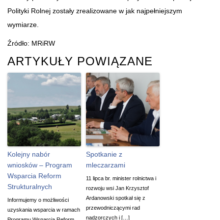
Polityki Rolnej zostały zrealizowane w jak najpełniejszym
wymiarze.
Źródło: MRiRW
ARTYKUŁY POWIĄZANE
Kolejny nabór
Spotkanie z
wniosków – Program
mleczarzami
Wsparcia Reform
11 lipca br. minister rolnictwa i
Strukturalnych
rozwoju wsi Jan Krzysztof
Ardanowski spotkał się z
Informujemy o możliwości
przewodniczącymi rad
uzyskania wsparcia w ramach
nadzorczych i […]
Programu Wsparcia Reform