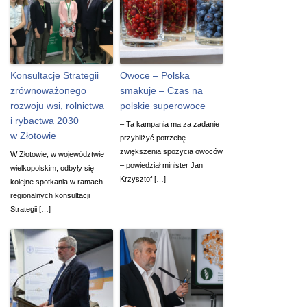
Konsultacje Strategii
Owoce – Polska
zrównoważonego
smakuje – Czas na
rozwoju wsi, rolnictwa
polskie superowoce
i rybactwa 2030
– Ta kampania ma za zadanie
w Złotowie
przybliżyć potrzebę
zwiększenia spożycia owoców
W Złotowie, w województwie
– powiedział minister Jan
wielkopolskim, odbyły się
Krzysztof […]
kolejne spotkania w ramach
regionalnych konsultacji
Strategii […]