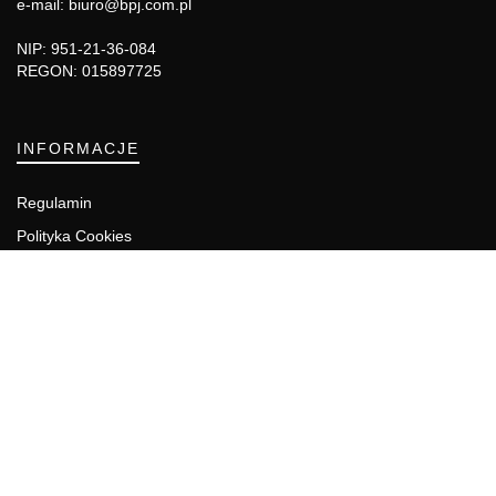
e-mail: biuro@bpj.com.pl
NIP: 951-21-36-084
REGON: 015897725
INFORMACJE
Regulamin
Polityka Cookies
DZIAŁY GAZETY
Aktualności
Bezpieczeństwo i jakość żywności
Prawo
Pest Control