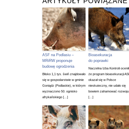
ARTYKUŁY POWIĄZANE
ASF na Podlasiu –
Bioasekuracja
MRiRW proponuje
do poprawki
budowę ogrodzenia
Naczelna Izba Kontroli ocenił
Blisko 1,1 tys. świń znajdowało
że program bioasekuracji AS
się w gospodarstwie w gminie
okazał się w Polsce
Goniądz (Podlaskie), w którym
nieskuteczny, nie udało się
wyznaczono 50. ognisko
bowiem zahamować rozwoju
afrykańskiego […]
[…]