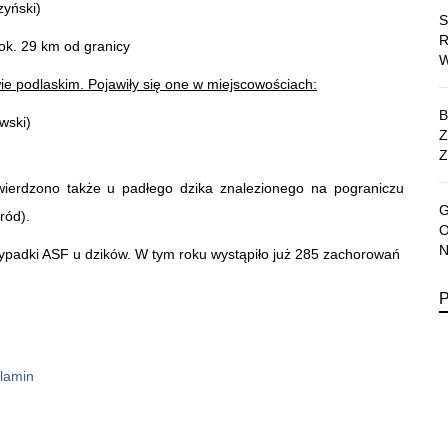
yński)
 ok. 29 km od granicy
ie podlaskim. Pojawiły się one w miejscowościach:
wski)
Z
ierdzono także u padłego dzika znalezionego na pograniczu
ród).
ypadki ASF u dzików. W tym roku wystąpiło już 285 zachorowań
lamin