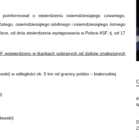
 poinformował o stwierdzeniu osiemdziesiątego czwartego,
zóstego, osiemdziesiątego siódmego i osiemdziesiątego ósmego
sce, od dnia stwierdzenia występowania w Polsce ASF, tj. od 17
F potwierdzono w tkankach pobranych od dzików znalezionych
ki) w odległości ok. 5 km od granicy polsko – białoruskiej
i)
dawski)