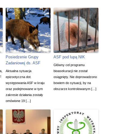
Posiedzenie Grupy
ASF pod lupą NIK
Zadaniowej ds. ASF
Główny cel programu
a,
Aktualna sytuacja
bioasekuracji nie został
F
epizootyczna dot.
osiągnięty. Nie doprowadzono
występowania ASF w kraju
bowiem do sytuacji, by na
oraz podejmowane w tym
obszarze kontrolowanym […]
zakresie działania zostały
omówione 19 […]