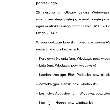
podlaskiego.
25 sierpnia br. Główny Lekarz Weterynarii
osiemdziesiątego piątego, osiemdziesiątego s
ogniska afrykańskiego pomoru świń (ASF) w Pol
lutego 2014 r.
W województwie lubelskim obecność wirusa AS
następujących lokalizacjach:
– Korolówka Kolonia (gm. Włodawa, pow. włodaws
– Luta (gm. Włodawa, pow. włodawski)
– Kamieniczne (gm. Biała Podlaska, pow. bialsk
– Żdżarka (gm. Hańsk, pow. włodawski)
– Leśnictwo Augustów (gm. Włodawa, pow. wło
– Lack (gm. Hanna, pow. włodawski)