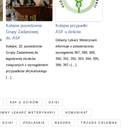
Kolejne posiedzenie
Kolejne przypadki
Grupy Zadaniowej
ASF u dzików
ds. ASF
4
Główny Lekarz Weterynarii
Kolejne, 32. posiedzenie
informuje o potwierdzeniu
Grupy Zadaniowej ds.
wystąpienia 387, 388, 389,
łagodzenia skutków
390, 391, 392, 393, 394, 395,
związanych z wystąpieniem
396, 397 i […]
przypadków afrykańskiego
[…]
ASF U DZIKÓW
DZIKI
OWNY LEKARZ WETERYNARII
KOMUNIKAT
 DZIKI
PODLASKIE
REKORD
TRZODA CHLEWNA