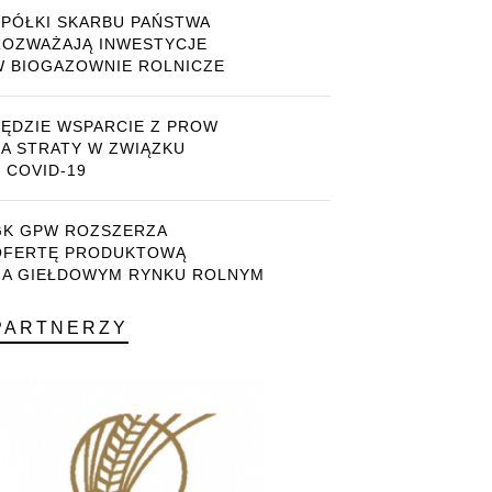
SPÓŁKI SKARBU PAŃSTWA
ROZWAŻAJĄ INWESTYCJE
W BIOGAZOWNIE ROLNICZE
BĘDZIE WSPARCIE Z PROW
ZA STRATY W ZWIĄZKU
 COVID-19
GK GPW ROZSZERZA
OFERTĘ PRODUKTOWĄ
NA GIEŁDOWYM RYNKU ROLNYM
PARTNERZY