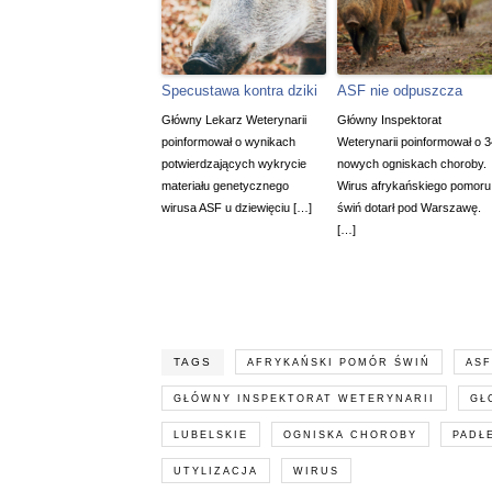
Specustawa kontra dziki
ASF nie odpuszcza
Główny Lekarz Weterynarii
Główny Inspektorat
poinformował o wynikach
Weterynarii poinformował o 3
potwierdzających wykrycie
nowych ogniskach choroby.
materiału genetycznego
Wirus afrykańskiego pomoru
wirusa ASF u dziewięciu […]
świń dotarł pod Warszawę.
[…]
TAGS
AFRYKAŃSKI POMÓR ŚWIŃ
ASF
GŁÓWNY INSPEKTORAT WETERYNARII
GŁ
LUBELSKIE
OGNISKA CHOROBY
PADŁE
UTYLIZACJA
WIRUS