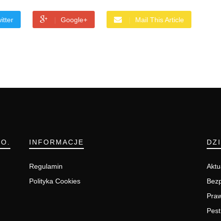
itter
Google+
Mail This Article
.O.
INFORMACJE
DZ
Regulamin
Aktu
Polityka Cookies
Bezp
Pra
Pest