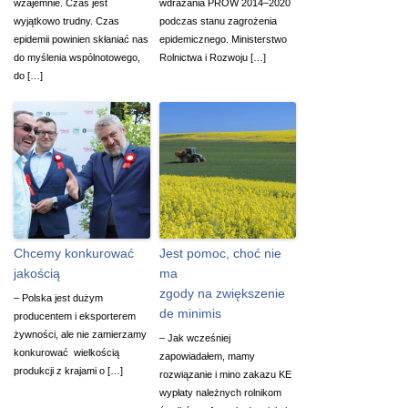
wzajemnie. Czas jest
wdrażania PROW 2014–2020
wyjątkowo trudny. Czas
podczas stanu zagrożenia
epidemii powinien skłaniać nas
epidemicznego. Ministerstwo
do myślenia wspólnotowego,
Rolnictwa i Rozwoju […]
do […]
Chcemy konkurować
Jest pomoc, choć nie
jakością
ma
zgody na zwiększenie
– Polska jest dużym
de minimis
producentem i eksporterem
żywności, ale nie zamierzamy
– Jak wcześniej
konkurować wielkością
zapowiadałem, mamy
produkcji z krajami o […]
rozwiązanie i mino zakazu KE
wypłaty należnych rolnikom