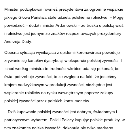
Minister podziękował również prezydentowi za ogromne wsparcie
jakiego Głowa Państwa stale udziela polskiemu rolnictwu. – Mogę
powiedzieć – dodał minister Ardanowski – że troska o polską wieś
i rolnictwo jest jednym ze znaków rozpoznawczych prezydentury
Andrzeja Dudy.
Obecna sytuacja wynikająca z epidemii koronawirusa powoduje
zrywanie się kanałów dystrybucji w eksporcie polskiej żywności. I​
choć według ministra te trudności wkrótce uda się pokonać, bo
świat potrzebuje żywności, to ze względu na fakt, że jesteśmy
krajem nadwyżkowym w produkcji żywności, niezbędne jest
wspieranie rolników na rynku wewnętrznym poprzez zakupy
polskiej żywności przez polskich konsumentów.
– Dziś kupowanie polskiej żywności jest dobrym, świadomym i
patriotycznym wyborem. Polki i Polacy kupując polskie produkty, w
tym znakomitą polską żywność, dokonują nie tylko mądrego