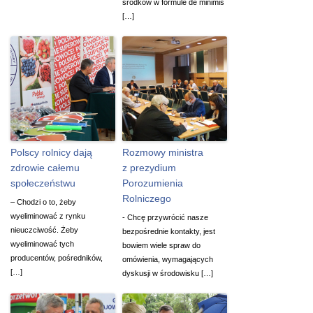
środków w formule de minimis
[…]
Polscy rolnicy dają
Rozmowy ministra
zdrowie całemu
z prezydium
społeczeństwu
Porozumienia
Rolniczego
– Chodzi o to, żeby
wyeliminować z rynku
- Chcę przywrócić nasze
nieuczciwość. Żeby
bezpośrednie kontakty, jest
wyeliminować tych
bowiem wiele spraw do
producentów, pośredników,
omówienia, wymagających
[…]
dyskusji w środowisku […]