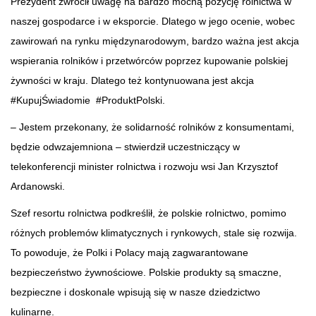
Prezydent zwrócił uwagę na bardzo mocną pozycję rolnictwa w
naszej gospodarce i w eksporcie. Dlatego w jego ocenie, wobec
zawirowań na rynku międzynarodowym, bardzo ważna jest akcja
wspierania rolników i przetwórców poprzez kupowanie polskiej
żywności w kraju. Dlatego też kontynuowana jest akcja
#KupujŚwiadomie #ProduktPolski.
– Jestem przekonany, że solidarność rolników z konsumentami,
będzie odwzajemniona – stwierdził uczestniczący w
telekonferencji minister rolnictwa i rozwoju wsi Jan Krzysztof
Ardanowski.
Szef resortu rolnictwa podkreślił, że polskie rolnictwo, pomimo
różnych problemów klimatycznych i rynkowych, stale się rozwija.
To powoduje, że Polki i Polacy mają zagwarantowane
bezpieczeństwo żywnościowe. Polskie produkty są smaczne,
bezpieczne i doskonale wpisują się w nasze dziedzictwo
kulinarne.