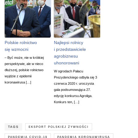
Polskie rolnictwo
Najlepsi rolnicy
się wzmocni
i przedstawiciele
agrobiznesu
– Być może, nie w krótkiej
uhonorowani
perspektywie, ale w nieco
dłuższej, polskie rolnictwo
W ogrodach Pałacu
wyjdzie z epidemii
Prezydenckiego odbyła się 3
koronawirusa […]
czerwca 2020 r. uroczysta
gala podsumowująca 27.
edycję konkursu Agroliga.
Konkurs ten, […]
TAGS
EKSPORT POLSKIEJ ŻYWNOŚCI
PANDEMIA COVID-19
PANDEMIA KORONAWIRUSA