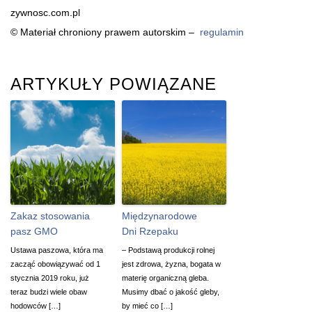
zywnosc.com.pl
© Materiał chroniony prawem autorskim –
regulamin
ARTYKUŁY POWIĄZANE
Zakaz stosowania
Międzynarodowe
pasz GMO
Dni Rzepaku
Ustawa paszowa, która ma
– Podstawą produkcji rolnej
zacząć obowiązywać od 1
jest zdrowa, żyzna, bogata w
stycznia 2019 roku, już
materię organiczną gleba.
teraz budzi wiele obaw
Musimy dbać o jakość gleby,
hodowców […]
by mieć co […]