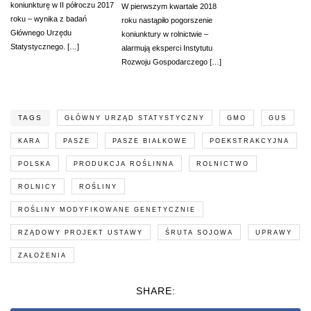
koniunkturę w II półroczu 2017
W pierwszym kwartale 2018
roku – wynika z badań
roku nastąpiło pogorszenie
Głównego Urzędu
koniunktury w rolnictwie –
Statystycznego. […]
alarmują eksperci Instytutu
Rozwoju Gospodarczego […]
TAGS
GŁÓWNY URZĄD STATYSTYCZNY
GMO
GUS
KARA
PASZE
PASZE BIAŁKOWE
POEKSTRAKCYJNA
POLSKA
PRODUKCJA ROŚLINNA
ROLNICTWO
ROLNICY
ROŚLINY
ROŚLINY MODYFIKOWANE GENETYCZNIE
RZĄDOWY PROJEKT USTAWY
ŚRUTA SOJOWA
UPRAWY
ZAŁOŻENIA
SHARE: