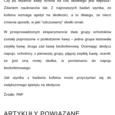
Czy po filiżance kawy ochota na coś słodkiego jest większa?
Zdaniem naukowców tak. Z najnowszych badań wynika, że
kofeina wzmaga apetyt na słodkości, a to dlatego, że nieco
zmienia sposób, w jaki "odczuwamy" słodki smak.
W przeprowadzonym eksperymencie dwie grupy ochotników
zostały poproszone o posłodzenie kawy – jedna grupa testowała
zwykłą kawę, druga zaś kawę bezkofeinową. Oceniając słodycz
napoju, ochotnicy z pierwszej grupy, pijącej zwykłą kawę, ocenili,
że jest ona mniej słodka, w porównaniu do napoju
bezkofeinowego.
Jak wynika z badania kofeina może przyczyniać się do
zwiększonego apetytu na słodycze.
Źródło: PAP
ARTYKUŁY POWIĄZANE