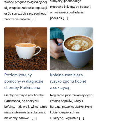
słodyczy, pachnącego
Wobec prognoz zwiększającej
pieczywa i nie marzy czasem
się w społeczeństwie populacji
o możliwości podjadania
osób starszych szczególnego
podczas […]
znaczenia nabiera […]
Poziom kofeiny
Kofeina zmniejsza
pomocny w diagnozie
ryzyko zgonu kobiet
choroby Parkinsona
z cukrzycą
Osoby cierpiące na chorobę
Regularne picie zawierających
Parkinsona, po spożyciu
kofeinę napojów, kawy i
kofeiny, mają we krwi wyraźnie
herbaty, może wydłużyć życie
niższe stężenie tej substancji,
kobiet cierpiących na
niż osoby zdrowe - […]
cukrzycę - wynika z […]