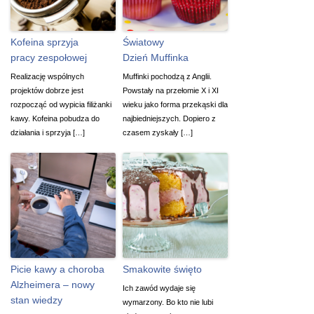
Kofeina sprzyja
Światowy
pracy zespołowej
Dzień Muffinka
Realizację wspólnych
Muffinki pochodzą z Anglii.
projektów dobrze jest
Powstały na przełomie X i XI
rozpocząć od wypicia filiżanki
wieku jako forma przekąski dla
kawy. Kofeina pobudza do
najbiedniejszych. Dopiero z
działania i sprzyja […]
czasem zyskały […]
Picie kawy a choroba
Smakowite święto
Alzheimera – nowy
Ich zawód wydaje się
stan wiedzy
wymarzony. Bo kto nie lubi