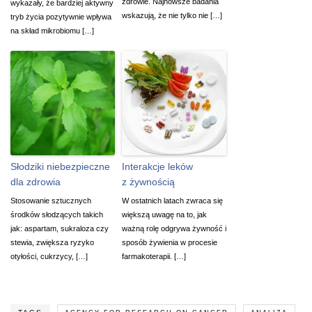
zdrowie. Najnowsze badania
wykazały, że bardziej aktywny
wskazują, że nie tylko nie […]
tryb życia pozytywnie wpływa
na skład mikrobiomu […]
Słodziki niebezpieczne
Interakcje leków
dla zdrowia
z żywnością
Stosowanie sztucznych
W ostatnich latach zwraca się
środków słodzących takich
większą uwagę na to, jak
jak: aspartam, sukraloza czy
ważną rolę odgrywa żywność i
stewia, zwiększa ryzyko
sposób żywienia w procesie
otyłości, cukrzycy, […]
farmakoterapii. […]