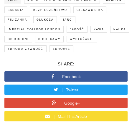
TAGS
AGENCY FOR RESEARCH ON CANCER
ANALIZA
BADANIA
BEZPIECZEŃSTWO
CIEKAWOSTKA
FILIŻANKA
GLUKOZA
IARC
IMPERIAL COLLEGE LONDON
JAKOŚĆ
KAWA
NAUKA
OD KUCHNI
PICIE KAWY
WYDŁUŻANIE
ZDROWA ŻYWNOŚĆ
ZDROWIE
SHARE:
Facebook
Twitter
Google+
Mail This Article