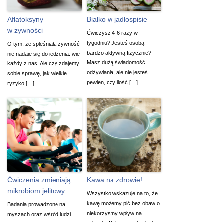
Aflatoksyny
Białko w jadłospisie
w żywności
Ćwiczysz 4-6 razy w
tygodniu? Jesteś osobą
O tym, że spleśniała żywność
bardzo aktywną fizycznie?
nie nadaje się do jedzenia, wie
Masz dużą świadomość
każdy z nas. Ale czy zdajemy
odżywiania, ale nie jesteś
sobie sprawę, jak wielkie
pewien, czy ilość […]
ryzyko […]
Ćwiczenia zmieniają
Kawa na zdrowie!
mikrobiom jelitowy
Wszystko wskazuje na to, że
kawę możemy pić bez obaw o
Badania prowadzone na
niekorzystny wpływ na
myszach oraz wśród ludzi