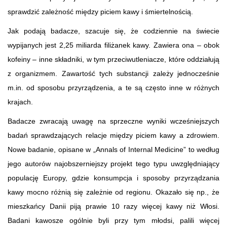
sprawdzić zależność między piciem kawy i śmiertelnością.
Jak podają badacze, szacuje się, że codziennie na świecie
wypijanych jest 2,25 miliarda filiżanek kawy. Zawiera ona – obok
kofeiny – inne składniki, w tym przeciwutleniacze, które oddziałują
z organizmem. Zawartość tych substancji zależy jednocześnie
m.in. od sposobu przyrządzenia, a te są często inne w różnych
krajach.
Badacze zwracają uwagę na sprzeczne wyniki wcześniejszych
badań sprawdzających relacje między piciem kawy a zdrowiem.
Nowe badanie, opisane w „Annals of Internal Medicine” to według
jego autorów najobszerniejszy projekt tego typu uwzględniający
populację Europy, gdzie konsumpcja i sposoby przyrządzania
kawy mocno różnią się zależnie od regionu. Okazało się np., że
mieszkańcy Danii piją prawie 10 razy więcej kawy niż Włosi.
Badani kawosze ogólnie byli przy tym młodsi, palili więcej