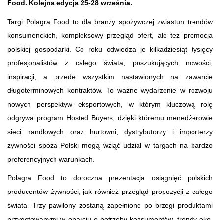
Food. Kolejna edycja 25-28 września.
Targi Polagra Food to dla branży spożywczej zwiastun trendów
konsumenckich, kompleksowy przegląd ofert, ale też promocja
polskiej gospodarki. Co roku odwiedza je kilkadziesiąt tysięcy
profesjonalistów z całego świata, poszukujących nowości,
inspiracji, a przede wszystkim nastawionych na zawarcie
długoterminowych kontraktów. To ważne wydarzenie w rozwoju
nowych perspektyw eksportowych, w którym kluczową rolę
odgrywa program Hosted Buyers, dzięki któremu menedżerowie
sieci handlowych oraz hurtowni, dystrybutorzy i importerzy
żywności spoza Polski mogą wziąć udział w targach na bardzo
preferencyjnych warunkach.
Polagra Food to doroczna prezentacja osiągnięć polskich
producentów żywności, jak również przegląd propozycji z całego
świata. Trzy pawilony zostaną zapełnione po brzegi produktami
przygotowanymi w oparciu o potrzeby konsumentów, trendy eko,