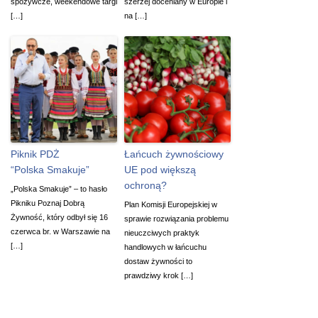
spożywcze, weekendowe targi
szerzej doceniany w Europie i
[…]
na […]
Piknik PDŻ
Łańcuch żywnościowy
“Polska Smakuje”
UE pod większą
ochroną?
„Polska Smakuje” – to hasło
Pikniku Poznaj Dobrą
Plan Komisji Europejskiej w
Żywność, który odbył się 16
sprawie rozwiązania problemu
czerwca br. w Warszawie na
nieuczciwych praktyk
[…]
handlowych w łańcuchu
dostaw żywności to
prawdziwy krok […]