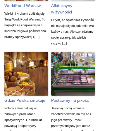
WorldFood Warsaw
Aflatoksyny
w żywności
Wielkimi krokami zbliżają się
Targi WorldFood Warsaw. To
O tym, że spleśniała żywność
największa i najważniejsza
nie nadaje się do jedzenia, wie
impreza targowa poświęcona
każdy z nas. Ale czy zdajemy
branży spożywczej i […]
sobie sprawę, jak wielkie
ryzyko […]
Gdzie Polska smakuje
Postawmy na jakość
Polacy zakochali się w
Jesienią i zimą wzrasta
zdrowych produktach
zapotrzebowanie na mięso i
spożywczych. Od kilku lat
jego przetwory. Polski
powstają kooperatywy
przemysł mięsny jest coraz