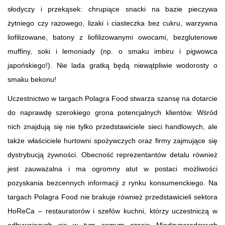
słodyczy i przekąsek: chrupiące snacki na bazie pieczywa
żytniego czy razowego, lizaki i ciasteczka bez cukru, warzywna
liofilizowane, batony z liofilizowanymi owocami, bezglutenowe
muffiny, soki i lemoniady (np. o smaku imbiru i pigwowca
japońskiego!). Nie lada gratką będą niewątpliwie wodorosty o
smaku bekonu!
Uczestnictwo w targach Polagra Food stwarza szansę na dotarcie
do naprawdę szerokiego grona potencjalnych klientów. Wśród
nich znajdują się nie tylko przedstawiciele sieci handlowych, ale
także właściciele hurtowni spożywczych oraz firmy zajmujące się
dystrybucją żywności. Obecność reprezentantów detalu również
jest zauważalna i ma ogromny atut w postaci możliwości
pozyskania bezcennych informacji z rynku konsumenckiego. Na
targach Polagra Food nie brakuje również przedstawicieli sektora
HoReCa – restauratorów i szefów kuchni, którzy uczestniczą w
odbywających się w tym samym czasie Międzynarodowych