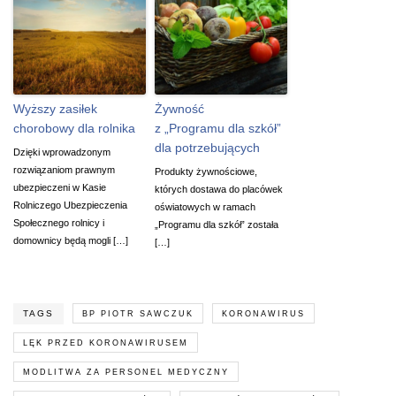
Wyższy zasiłek
Żywność
chorobowy dla rolnika
z „Programu dla szkół”
dla potrzebujących
Dzięki wprowadzonym
rozwiązaniom prawnym
Produkty żywnościowe,
ubezpieczeni w Kasie
których dostawa do placówek
Rolniczego Ubezpieczenia
oświatowych w ramach
Społecznego rolnicy i
„Programu dla szkół” została
domownicy będą mogli […]
[…]
TAGS
BP PIOTR SAWCZUK
KORONAWIRUS
LĘK PRZED KORONAWIRUSEM
MODLITWA ZA PERSONEL MEDYCZNY