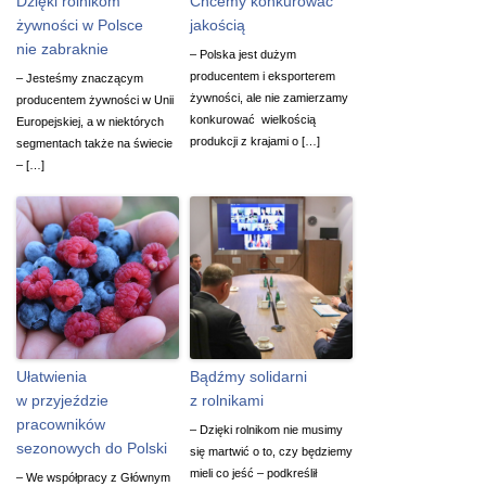
Dzięki rolnikom
Chcemy konkurować
żywności w Polsce
jakością
nie zabraknie
– Polska jest dużym
producentem i eksporterem
– Jesteśmy znaczącym
żywności, ale nie zamierzamy
producentem żywności w Unii
konkurować wielkością
Europejskiej, a w niektórych
produkcji z krajami o […]
segmentach także na świecie
– […]
Ułatwienia
Bądźmy solidarni
w przyjeździe
z rolnikami
pracowników
– Dzięki rolnikom nie musimy
sezonowych do Polski
się martwić o to, czy będziemy
mieli co jeść – podkreślił
– We współpracy z Głównym