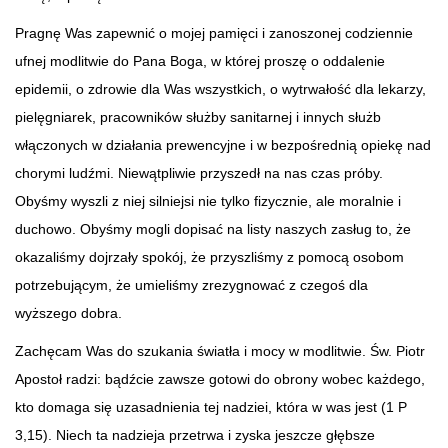
Pragnę Was zapewnić o mojej pamięci i zanoszonej codziennie
ufnej modlitwie do Pana Boga, w której proszę o oddalenie
epidemii, o zdrowie dla Was wszystkich, o wytrwałość dla lekarzy,
pielęgniarek, pracowników służby sanitarnej i innych służb
włączonych w działania prewencyjne i w bezpośrednią opiekę nad
chorymi ludźmi. Niewątpliwie przyszedł na nas czas próby.
Obyśmy wyszli z niej silniejsi nie tylko fizycznie, ale moralnie i
duchowo. Obyśmy mogli dopisać na listy naszych zasług to, że
okazaliśmy dojrzały spokój, że przyszliśmy z pomocą osobom
potrzebującym, że umieliśmy zrezygnować z czegoś dla
wyższego dobra.
Zachęcam Was do szukania światła i mocy w modlitwie. Św. Piotr
Apostoł radzi: bądźcie zawsze gotowi do obrony wobec każdego,
kto domaga się uzasadnienia tej nadziei, która w was jest (1 P
3,15). Niech ta nadzieja przetrwa i zyska jeszcze głębsze