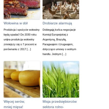
Wołowina w dół
Drobiarze alarmują
Produkcja i spożycie wołowiny
Dobiegają końca negocjacje
będą spadać! Do 2030 roku
Komisji Europejskiej z
unijna produkcja wołowiny
Argentyną, Brazylią,
zmniejszy się o 7 procent w
Paragwajem i Urugwajem,
porównaniu z 2017 […]
dotyczące umowy o wolnym
handlu. Jednym […]
Więcej serów,
Misja przedsiębiorców
mniej mięsa!
sektora rolno-