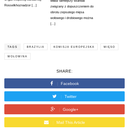
władz tamtejszy skandal
Rosselkhoznadzor […]
związany z dopuszczeniem do
obrotu zepsutego mięsa
wołowego i drobiowego można
[…]
TAGS
BRAZYLIA
KOMISJA EUROPEJSKA
MIĘSO
WOŁOWINA
SHARE:
Facebook
Twitter
Google+
Mail This Article