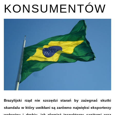
KONSUMENTÓW
Brazylijski rząd nie szczędzi starań by zażegnać skutki
skandalu w który uwikłani są zarówno najwięksi eksporterzy
wołowiny i drobiu, jak również inspektorzy sanitarni oraz