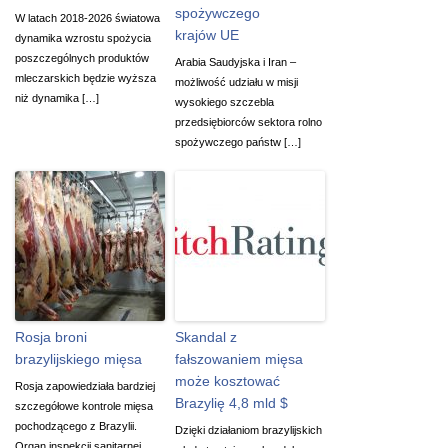
spożywczego
W latach 2018-2026 światowa
krajów UE
dynamika wzrostu spożycia
poszczególnych produktów
Arabia Saudyjska i Iran –
mleczarskich będzie wyższa
możliwość udziału w misji
niż dynamika […]
wysokiego szczebla
przedsiębiorców sektora rolno
spożywczego państw […]
Rosja broni
Skandal z
brazylijskiego mięsa
fałszowaniem mięsa
może kosztować
Rosja zapowiedziała bardziej
Brazylię 4,8 mld $
szczegółowe kontrole mięsa
pochodzącego z Brazylii.
Dzięki działaniom brazylijskich
Organ inspekcji sanitarnej,